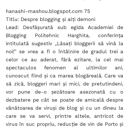
hanashi-mashou.blogspot.com 75
Titlu: Despre blogging şi alţi demoni
Lead: Desfăşurată sub egida Academiei de
Blogging Politehnic Harghita, conferinţa
intitulată sugestiv „Lăsaţi bloggerii să vină la
noi!” se vrea a fi o întâlnire de gradul trei a
celor ce au aderat, fără ezitare, la cel mai
spectaculos fenomen al ultimilor ani,
cunoscut fiind şi ca marea blogăreală. Care va
să zică, bloggeri mari şi mici, de pretutindeni,
vor pune de-o şezătoare asezonată cu o
dezbatere pe cât se poate de amicală despre
vânătoarea de viruşi de blog şi cu un dineu la
care se va servi, printre altele, antricot de
virus în suc propriu, reducţie de vin de Porto şi