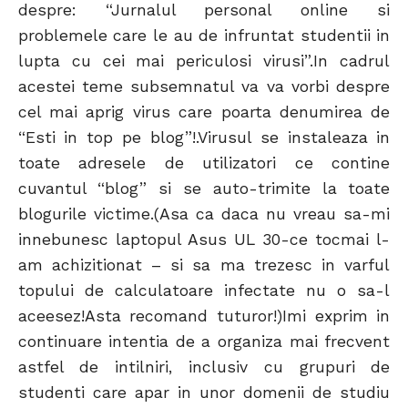
despre: “Jurnalul personal online si
problemele care le au de infruntat studentii in
lupta cu cei mai periculosi virusi”.In cadrul
acestei teme subsemnatul va va vorbi despre
cel mai aprig virus care poarta denumirea de
“Esti in top pe blog”!.Virusul se instaleaza in
toate adresele de utilizatori ce contine
cuvantul “blog” si se auto-trimite la toate
blogurile victime.(Asa ca daca nu vreau sa-mi
innebunesc laptopul Asus UL 30-ce tocmai l-
am achizitionat – si sa ma trezesc in varful
topului de calculatoare infectate nu o sa-l
aceesez!Asta recomand tuturor!)Imi exprim in
continuare intentia de a organiza mai frecvent
astfel de intilniri, inclusiv cu grupuri de
studenti care apar in unor domenii de studiu