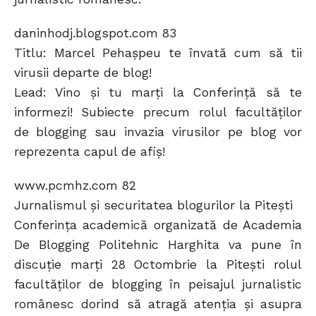
daninhodj.blogspot.com 83
Titlu: Marcel Pehaşpeu te învată cum să tii
virusii departe de blog!
Lead: Vino și tu marți la Conferință să te
informezi! Subiecte precum rolul facultăților
de blogging sau invazia virusilor pe blog vor
reprezenta capul de afiș!
www.pcmhz.com 82
Jurnalismul şi securitatea blogurilor la Piteşti
Conferinţa academică organizată de Academia
De Blogging Politehnic Harghita va pune în
discuţie marţi 28 Octombrie la Piteşti rolul
facultăţilor de blogging în peisajul jurnalistic
românesc dorind să atragă atenţia şi asupra