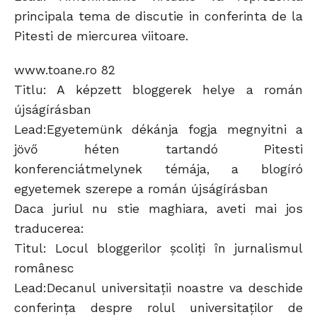
principala tema de discutie in conferinta de la
Pitesti de miercurea viitoare.
www.toane.ro 82
Titlu: A képzett bloggerek helye a román
újságírásban
Lead:Egyetemünk dékánja fogja megnyitni a
jövő héten tartandó Pitesti
konferenciátmelynek témája, a blogíró
egyetemek szerepe a román újságírásban
Daca juriul nu stie maghiara, aveti mai jos
traducerea:
Titul: Locul bloggerilor şcoliţi în jurnalismul
românesc
Lead:Decanul universitaţii noastre va deschide
conferinţa despre rolul universitaţilor de