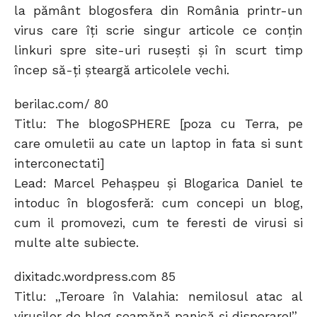
la pământ blogosfera din România printr-un
virus care îţi scrie singur articole ce conţin
linkuri spre site-uri ruseşti şi în scurt timp
încep să-ţi şteargă articolele vechi.
berilac.com/ 80
Titlu: The blogoSPHERE [poza cu Terra, pe
care omuletii au cate un laptop in fata si sunt
interconectati]
Lead: Marcel Pehaşpeu şi Blogarica Daniel te
intoduc în blogosferă: cum concepi un blog,
cum il promovezi, cum te feresti de virusi si
multe alte subiecte.
dixitadc.wordpress.com 85
Titlu: „Teroare în Valahia: nemilosul atac al
viruşilor de blog seamănă panică şi disperare!”