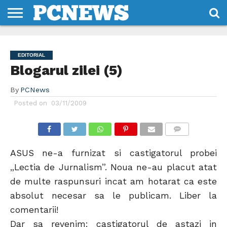
HOME
STIRI
REVIEWS
DESPRE
CONTACT
TERMENI
CODURI/LICENTE
NOI
SI
EDITORIAL
CONDITII
Blogarul zilei (5)
By
PCNews
Posted on
03/11/2009
COMMENTS
ASUS ne-a furnizat si castigatorul probei
„Lectia de Jurnalism”. Noua ne-au placut atat
de multe raspunsuri incat am hotarat ca este
absolut necesar sa le publicam. Liber la
comentarii!
Dar sa revenim: castigatorul de astazi in