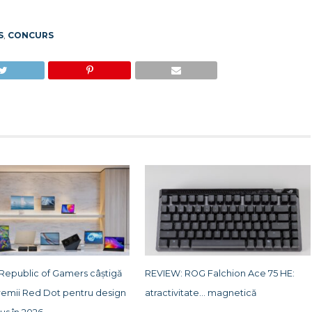
S
,
CONCURS
 Republic of Gamers câștigă
REVIEW: ROG Falchion Ace 75 HE:
remii Red Dot pentru design
atractivitate… magnetică