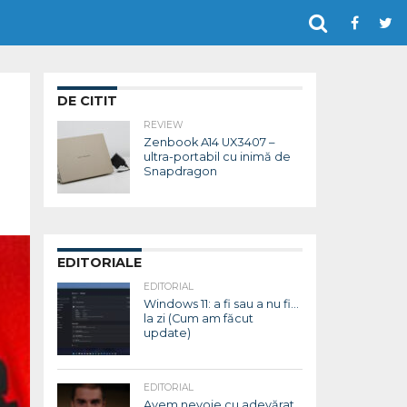
DE CITIT
REVIEW
Zenbook A14 UX3407 –
ultra-portabil cu inimă de
Snapdragon
EDITORIALE
EDITORIAL
Windows 11: a fi sau a nu fi…
la zi (Cum am făcut
update)
EDITORIAL
Avem nevoie cu adevărat