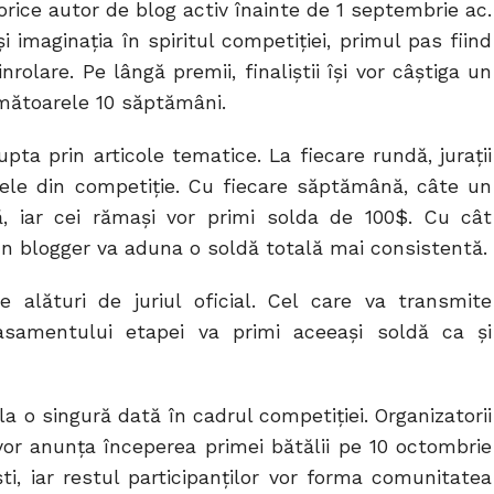
orice autor de blog activ înainte de 1 septembrie ac.
 imaginaţia în spiritul competiției, primul pas fiind
olare. Pe lângă premii, finaliștii își vor câștiga un
mătoarele 10 săptămâni.
pta prin articole tematice. La fiecare rundă, jurații
lele din competiție. Cu fiecare săptămână, câte un
ă, iar cei rămași vor primi solda de 100$. Cu cât
n blogger va aduna o soldă totală mai consistentă.
ele alături de juriul oficial. Cel care va transmite
asamentului etapei va primi aceeaşi soldă ca şi
a o singură dată în cadrul competiției. Organizatorii
vor anunța începerea primei bătălii pe 10 octombrie
liști, iar restul participanților vor forma comunitatea