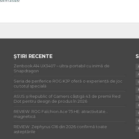
us în 2026
ȘTIRI RECENTE
S
Zenbook A14 UX3407 – ultra-portabil cu inimă de
Snapdragon
Seria de periferice ROG KJP oferă o experiență de joc
cu totul specială
ASUS și Republic of Gamers câștigă 43 de premii Red
Dot pentru design de produs în 2026
REVIEW: ROG Falchion Ace 75 HE: atractivitate…
magnetică
REVIEW: Zephyrus G16 din 2026 confirmă toate
așteptările