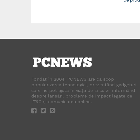
de prod
Fondat în 2004, PCNEWS are ca scop
popularizarea tehnologiei, prezentând gadgeturi
care ne pot ajuta în viața de zi cu zi, informând
despre lansări, probleme de impact legate de
IT&C și comunicarea online.