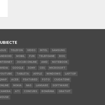
UBIECTE
ASUS
TELEFON
VIDEO
INTEL
SAMSUNG
ANDROID
MOBIL
FUN
TELEFOANE
ROG
INTERNET
JOCURI ONLINE
AMD
NOTEBOOK
NVIDIA
GOOGLE
SONY
CES
MICROSOFT
YOUTUBE
TABLETA
APPLE
WINDOWS
LAPTOP
QNAP
ACER
FEATURED
FOTO
CIUDATENII
ONLINE
NOKIA
NAS
LANSARE
SOFTWARE
CAMERA
ATI
CONCURS
ROMÂNIA
GRATUIT
MOUSE