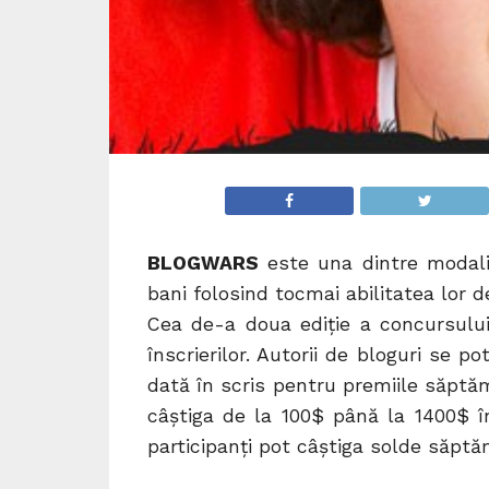
BLOGWARS
este una dintre modalit
bani folosind tocmai abilitatea lor 
Cea de-a doua ediție a concursul
înscrierilor. Autorii de bloguri se 
dată în scris pentru premiile săptă
câștiga de la 100$ până la 1400$ în
participanți pot câștiga solde săptăm