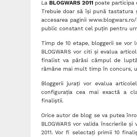
La
BLOGWARS 2011
poate participa 
Trebuie doar să își pună tastatura şi
accesarea paginii www.blogwars.ro/inr
public constant cel puțin pentru ur
Timp de 10 etape, bloggerii se vor lu
BLOGWARS vor citi și evalua artico
finalist va părăsi câmpul de lupt
rămâne mai mult timp în concurs, u
Bloggerii jurați vor evalua articol
configuraţia cea mai exactă a cl
finaliştii.
Orice autor de blog se va putea înrol
BLOGWARS vor valida înscrierile și 
2011. Vor fi selectați primii 10 fina