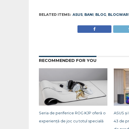
RELATED ITEMS:
ASUS
,
BANI
,
BLOG
,
BLOGWAR
RECOMMENDED FOR YOU
Seria de periferice ROG KJP oferă o
ASUS și
experiență de joc cu totul specială
43 de p