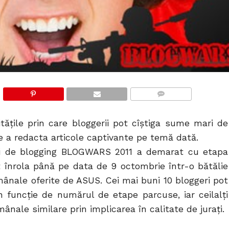
COMMENTS
ățile prin care bloggerii pot cîștiga sume mari de
de a redacta articole captivante pe temă dată.
ui de blogging BLOGWARS 2011 a demarat cu etapa
pot înrola până pe data de 9 octombrie într-o bătălie
mânale oferite de ASUS. Cei mai buni 10 bloggeri pot
 funcție de numărul de etape parcuse, iar ceilalți
ânale similare prin implicarea în calitate de jurați.