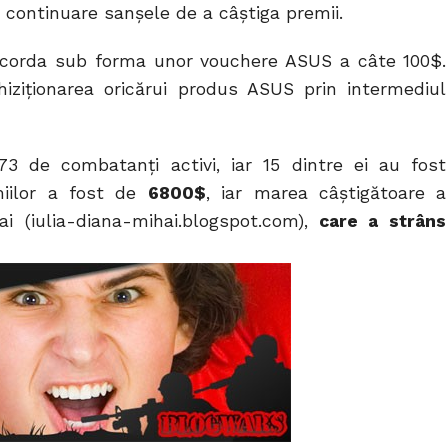
 continuare sanșele de a câștiga premii.
acorda sub forma unor vouchere ASUS a câte 100$.
iziționarea oricărui produs ASUS prin intermediul
3 de combatanți activi, iar 15 dintre ei au fost
emiilor a fost de
6800$
, iar marea câştigătoare a
i (iulia-diana-mihai.blogspot.com),
care a strâns