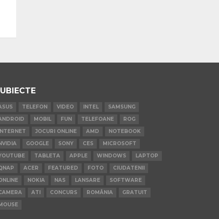
UBIECTE
ASUS
TELEFON
VIDEO
INTEL
SAMSUNG
ANDROID
MOBIL
FUN
TELEFOANE
ROG
INTERNET
JOCURI ONLINE
AMD
NOTEBOOK
NVIDIA
GOOGLE
SONY
CES
MICROSOFT
YOUTUBE
TABLETA
APPLE
WINDOWS
LAPTOP
QNAP
ACER
FEATURED
FOTO
CIUDATENII
ONLINE
NOKIA
NAS
LANSARE
SOFTWARE
CAMERA
ATI
CONCURS
ROMÂNIA
GRATUIT
MOUSE