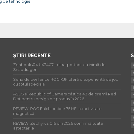
ți de tehnologie
ȘTIRI RECENTE
S
Zenbook A14 UX3407 – ultra-portabil cu inimă de
Snapdragon
Seria de periferice ROG KJP oferă o experiență de joc
cu totul specială
ASUS și Republic of Gamers câștigă 43 de premii Red
Dot pentru design de produs în 2026
REVIEW: ROG Falchion Ace 75 HE: atractivitate…
magnetică
REVIEW: Zephyrus G16 din 2026 confirmă toate
așteptările