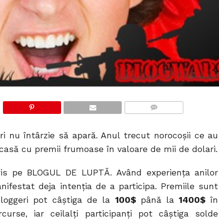
COMMENTS
ri nu întârzie să apară. Anul trecut norocoșii ce au
asă cu premii frumoase în valoare de mii de dolari.
ris pe BLOGUL DE LUPTĂ. Având experiența anilor
nifestat deja intenția de a participa. Premiile sunt
bloggeri pot câștiga de la
100$
până la
1400$
în
rse, iar ceilalți participanți pot câștiga solde