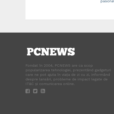
pasiona
Fondat în 2004, PCNEWS are ca scop
popularizarea tehnologiei, prezentând gadgeturi
care ne pot ajuta în viața de zi cu zi, informând
despre lansări, probleme de impact legate de
IT&C și comunicarea online.