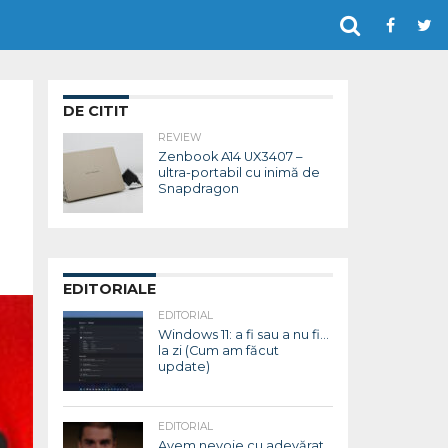
DE CITIT
REVIEW
Zenbook A14 UX3407 –
ultra-portabil cu inimă de
Snapdragon
EDITORIALE
EDITORIAL
Windows 11: a fi sau a nu fi…
la zi (Cum am făcut
update)
EDITORIAL
Avem nevoie cu adevărat