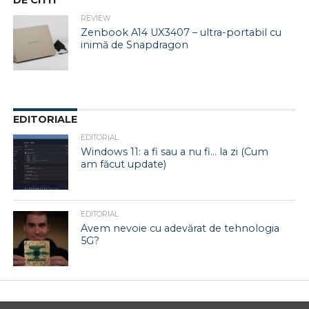
DE CITIT
REVIEW
Zenbook A14 UX3407 – ultra-portabil cu
inimă de Snapdragon
EDITORIALE
EDITORIAL
Windows 11: a fi sau a nu fi… la zi (Cum
am făcut update)
EDITORIAL
Avem nevoie cu adevărat de tehnologia
5G?