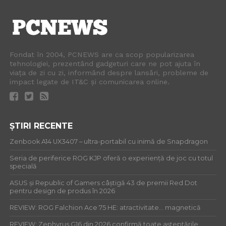
Fondat în 2004, PCNEWS are ca scop popularizarea
tehnologiei, prezentând gadgeturi care ne pot ajuta în
viața de zi cu zi, informând despre lansări, probleme de
impact legate de IT&C și comunicarea online.
ȘTIRI RECENTE
Zenbook A14 UX3407 – ultra-portabil cu inimă de Snapdragon
Seria de periferice ROG KJP oferă o experiență de joc cu totul
specială
ASUS și Republic of Gamers câștigă 43 de premii Red Dot
pentru design de produs în 2026
REVIEW: ROG Falchion Ace 75 HE: atractivitate… magnetică
REVIEW: Zephyrus G16 din 2026 confirmă toate așteptările