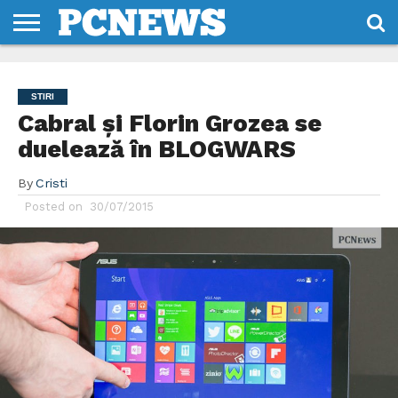
HOME
STIRI
REVIEWS
DESPRE
CONTACT
TERMENI
CODURI/LICENTE
NOI
SI
STIRI
CONDITII
Cabral și Florin Grozea se
duelează în BLOGWARS
By
Cristi
Posted on
30/07/2015