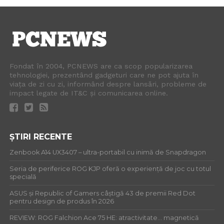
Fondat în 2004, PCNEWS are ca scop popularizarea
tehnologiei, prezentând gadgeturi care ne pot ajuta în
viața de zi cu zi, informând despre lansări, probleme de
impact legate de IT&C și comunicarea online.
ȘTIRI RECENTE
Zenbook A14 UX3407 – ultra-portabil cu inimă de Snapdragon
Seria de periferice ROG KJP oferă o experiență de joc cu totul
specială
ASUS și Republic of Gamers câștigă 43 de premii Red Dot
pentru design de produs în 2026
REVIEW: ROG Falchion Ace 75 HE: atractivitate… magnetică