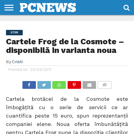
HOME
STIRI
REVIEWS
DESPRE
CONTACT
TERMENI
CODURI/LICENTE
NOI
SI
STIRI
CONDITII
Cartele Frog de la Cosmote –
disponibilă in varianta noua
By
Cristi
Posted on
25/03/2011
COMMENTS
Cartela brotăcel de la Cosmote este
îmbogățită cu o serie de servicii ce ar
cuantifica peste 15 euro, spun reprezentanții
companiei elene. Noua oferta îmbunătățită
pentru Cartela Frog pune la dispoziția clienților