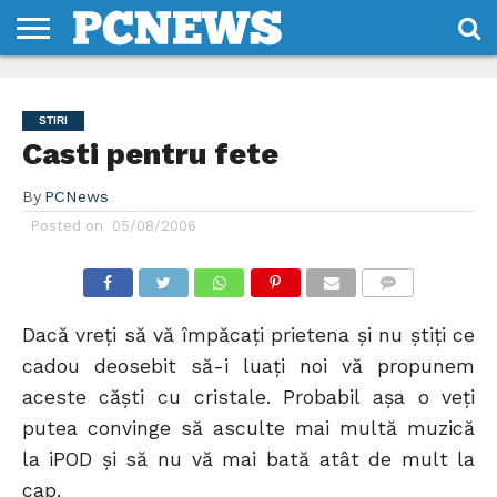
HOME
STIRI
REVIEWS
DESPRE
CONTACT
TERMENI
CODURI/LICENTE
NOI
SI
STIRI
CONDITII
Casti pentru fete
By
PCNews
Posted on
05/08/2006
COMMENTS
Dacă vreţi să vă împăcaţi prietena şi nu ştiţi ce
cadou deosebit să-i luaţi noi vă propunem
aceste căşti cu cristale. Probabil aşa o veţi
putea convinge să asculte mai multă muzică
la iPOD şi să nu vă mai bată atât de mult la
cap.