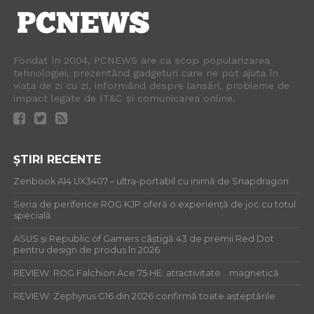
Fondat în 2004, PCNEWS are ca scop popularizarea
tehnologiei, prezentând gadgeturi care ne pot ajuta în
viața de zi cu zi, informând despre lansări, probleme de
impact legate de IT&C și comunicarea online.
ȘTIRI RECENTE
Zenbook A14 UX3407 – ultra-portabil cu inimă de Snapdragon
Seria de periferice ROG KJP oferă o experiență de joc cu totul
specială
ASUS și Republic of Gamers câștigă 43 de premii Red Dot
pentru design de produs în 2026
REVIEW: ROG Falchion Ace 75 HE: atractivitate… magnetică
REVIEW: Zephyrus G16 din 2026 confirmă toate așteptările