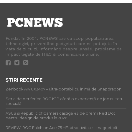
Fondat în 2004, PCNEWS are ca scop popularizarea
tehnologiei, prezentând gadgeturi care ne pot ajuta în
viața de zi cu zi, informând despre lansări, probleme de
impact legate de IT&C și comunicarea online.
ȘTIRI RECENTE
Zenbook A14 UX3407 – ultra-portabil cu inimă de Snapdragon
Seria de periferice ROG KJP oferă o experiență de joc cu totul
specială
ASUS și Republic of Gamers câștigă 43 de premii Red Dot
pentru design de produs în 2026
REVIEW: ROG Falchion Ace 75 HE: atractivitate… magnetică