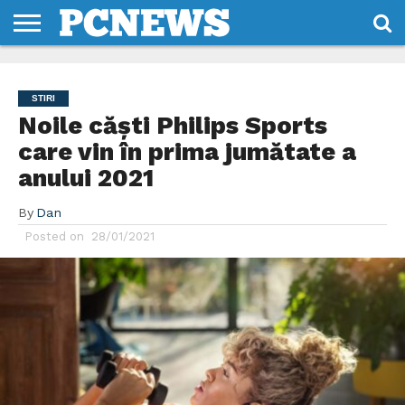
HOME
STIRI
REVIEWS
DESPRE
CONTACT
TERMENI
CODURI/LICENTE
NOI
SI
STIRI
CONDITII
Noile căști Philips Sports
care vin în prima jumătate a
anului 2021
By
Dan
Posted on
28/01/2021