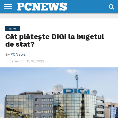
HOME
STIRI
REVIEWS
DESPRE
CONTACT
TERMENI
CODURI/LICENTE
NOI
SI
STIRI
CONDITII
Cât plătește DIGI la bugetul
de stat?
By
PCNews
Posted on
11/10/2022