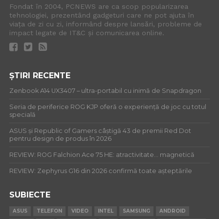
Fondat în 2004, PCNEWS are ca scop popularizarea
tehnologiei, prezentând gadgeturi care ne pot ajuta în
viața de zi cu zi, informând despre lansări, probleme de
impact legate de IT&C și comunicarea online.
ȘTIRI RECENTE
Zenbook A14 UX3407 – ultra-portabil cu inimă de Snapdragon
Seria de periferice ROG KJP oferă o experiență de joc cu totul
specială
ASUS și Republic of Gamers câștigă 43 de premii Red Dot
pentru design de produs în 2026
REVIEW: ROG Falchion Ace 75 HE: atractivitate… magnetică
REVIEW: Zephyrus G16 din 2026 confirmă toate așteptările
SUBIECTE
ASUS
TELEFON
VIDEO
INTEL
SAMSUNG
ANDROID