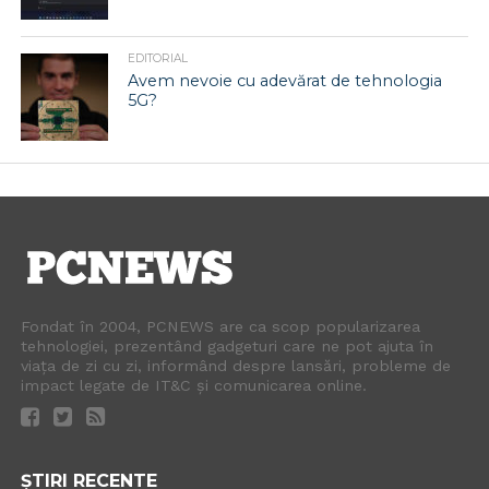
EDITORIAL
Avem nevoie cu adevărat de tehnologia
5G?
Fondat în 2004, PCNEWS are ca scop popularizarea
tehnologiei, prezentând gadgeturi care ne pot ajuta în
viața de zi cu zi, informând despre lansări, probleme de
impact legate de IT&C și comunicarea online.
ȘTIRI RECENTE