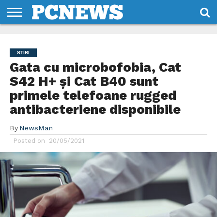
HOME
STIRI
REVIEWS
DESPRE
CONTACT
TERMENI
CODURI/LICENTE
NOI
SI
STIRI
CONDITII
Gata cu microbofobia, Cat
S42 H+ și Cat B40 sunt
primele telefoane rugged
antibacteriene disponibile
By
NewsMan
Posted on
20/05/2021