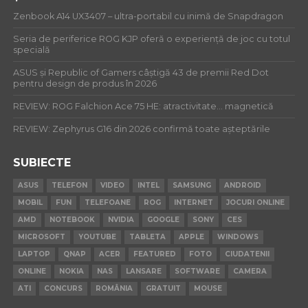
Zenbook A14 UX3407 – ultra-portabil cu inimă de Snapdragon
Seria de periferice ROG KJP oferă o experiență de joc cu totul
specială
ASUS și Republic of Gamers câștigă 43 de premii Red Dot
pentru design de produs în 2026
REVIEW: ROG Falchion Ace 75 HE: atractivitate… magnetică
REVIEW: Zephyrus G16 din 2026 confirmă toate așteptările
SUBIECTE
ASUS
TELEFON
VIDEO
INTEL
SAMSUNG
ANDROID
MOBIL
FUN
TELEFOANE
ROG
INTERNET
JOCURI ONLINE
AMD
NOTEBOOK
NVIDIA
GOOGLE
SONY
CES
MICROSOFT
YOUTUBE
TABLETA
APPLE
WINDOWS
LAPTOP
QNAP
ACER
FEATURED
FOTO
CIUDATENII
ONLINE
NOKIA
NAS
LANSARE
SOFTWARE
CAMERA
ATI
CONCURS
ROMÂNIA
GRATUIT
MOUSE