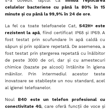
s-a dovedit faptul că
inhibă replicarea
celulelor bacteriene cu până la 80% în 15
minute și cu până la 99,9% în 24 de ore
.
La fel ca toate telefoanele Cat,
S42H+ este
rezistent la apă
, fiind certificat IP68 și IP69. A
fost testat prin scufundare în apă caldă cu
săpun și prin spălare repetată. De asemenea, a
fost testat prin ștergerea repetată cu înălbitor
de peste 3000 de ori, dar și cu amestecuri
chimice (bazate pe alcool) întâlnite în igiena
mâinilor. Prin intermediul acestor teste
inovatoare se stabilește un nou standard, acel
al igienei telefoanelor.
Noul
B40 este un telefon profesional cu
conectivitate 4G
, care oferă funcții de voce și