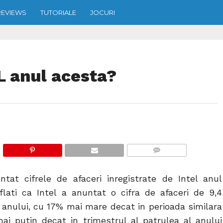
REVIEWS
TUTORIALE
JOCURI
L anul acesta?
COMMENTS
at cifrele de afaceri inregistrate de Intel anul
flati ca Intel a anuntat o cifra de afaceri de 9,4
 anului, cu 17% mai mare decat in perioada similara
ai putin decat in trimestrul al patrulea al anului