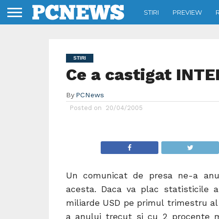
STIRI
PREVIEW
STIRI
Ce a castigat INTE
By
PCNews
Posted on
20/04/2005
Un comunicat de presa ne-a anunt
acesta. Daca va plac statisticile a
miliarde USD pe primul trimestru al
a anului trecut si cu 2 procente m