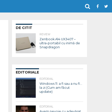
DE CITIT
REVIEW
Zenbook A14 UX3407 –
ultra-portabil cu inimă de
Snapdragon
EDITORIALE
EDITORIAL
Windows 11: a fi sau a nu fi…
la zi (Cum am făcut
update)
EDITORIAL
Avem nevoie cu adevărat