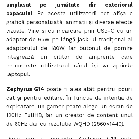
amplasat pe jumătate din exteriorul
capacului
. Pe acesta utilizatorii pot afișa o
grafică personalizată, animații și diverse efecte
vizuale. Vine și cu încărcare prin USB-C cu un
adaptor de 65W pe lângă jack-ul tradițional al
adaptorului de 180W, iar butonul de pornire
integrează un cititor de amprente care
recunoaște utilizatorul când își va aprinde
laptopul.
Zephyrus G14
poate fi ales atât pentru jocuri,
cât și pentru editare. În funcție de intenția de
exploatare, un gamer poate alege un ecran de
120Hz FullHD, iar un creator de content unul
de 60Hz dar cu rezoluție WQHD (2560×1440).
După cum se prezintă, Zephyrus G14 este