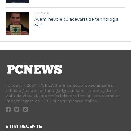
EDITORIAL
Avem nevoie cu adevărat de tehnologia
5G?
Fondat în 2004, PCNEWS are ca scop popularizarea
tehnologiei, prezentând gadgeturi care ne pot ajuta în
viața de zi cu zi, informând despre lansări, probleme de
impact legate de IT&C și comunicarea online.
ȘTIRI RECENTE