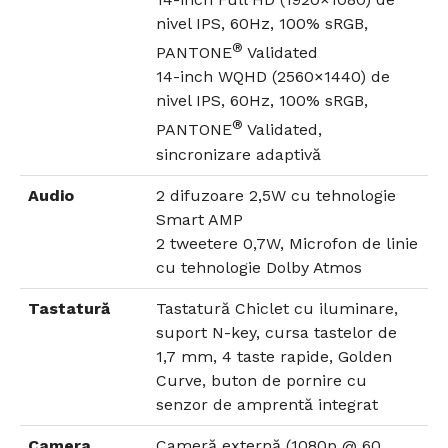
nivel IPS, 60Hz, 100% sRGB,
®
PANTONE
Validated
14-inch WQHD (2560×1440) de
nivel IPS, 60Hz, 100% sRGB,
®
PANTONE
Validated,
sincronizare adaptivă
Audio
2 difuzoare 2,5W cu tehnologie
Smart AMP
2 tweetere 0,7W, Microfon de linie
cu tehnologie Dolby Atmos
Tastatură
Tastatură Chiclet cu iluminare,
suport N-key, cursa tastelor de
1,7 mm, 4 taste rapide, Golden
Curve, buton de pornire cu
senzor de amprentă integrat
Camera
Cameră externă (1080p @ 60