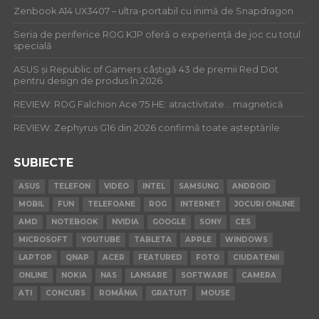
Zenbook A14 UX3407 – ultra-portabil cu inimă de Snapdragon
Seria de periferice ROG KJP oferă o experiență de joc cu totul
specială
ASUS și Republic of Gamers câștigă 43 de premii Red Dot
pentru design de produs în 2026
REVIEW: ROG Falchion Ace 75 HE: atractivitate… magnetică
REVIEW: Zephyrus G16 din 2026 confirmă toate așteptările
SUBIECTE
ASUS
TELEFON
VIDEO
INTEL
SAMSUNG
ANDROID
MOBIL
FUN
TELEFOANE
ROG
INTERNET
JOCURI ONLINE
AMD
NOTEBOOK
NVIDIA
GOOGLE
SONY
CES
MICROSOFT
YOUTUBE
TABLETA
APPLE
WINDOWS
LAPTOP
QNAP
ACER
FEATURED
FOTO
CIUDATENII
ONLINE
NOKIA
NAS
LANSARE
SOFTWARE
CAMERA
ATI
CONCURS
ROMÂNIA
GRATUIT
MOUSE