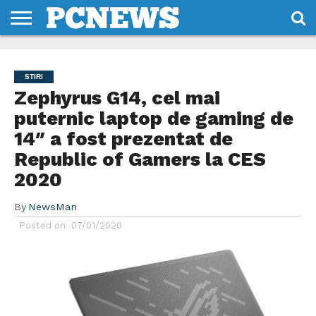
HOME
STIRI
REVIEWS
DESPRE
CONTACT
TERMENI
CODURI/LICENTE
NOI
SI
STIRI
CONDITII
Zephyrus G14, cel mai
puternic laptop de gaming de
14″ a fost prezentat de
Republic of Gamers la CES
2020
By
NewsMan
Posted on
07/01/2020