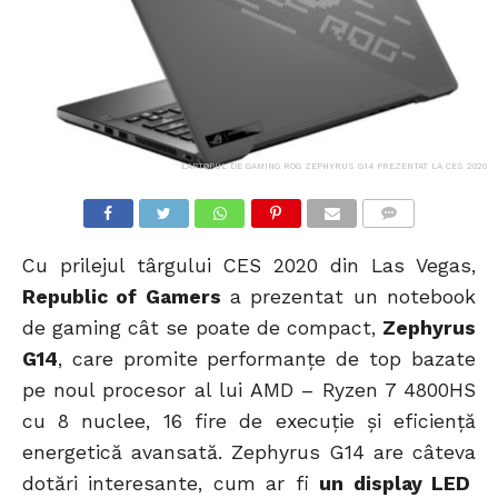
LAPTOPUL DE GAMING ROG ZEPHYRUS G14 PREZENTAT LA CES 2020
COMMENTS
Cu prilejul târgului CES 2020 din Las Vegas,
Republic of Gamers
a prezentat un notebook
de gaming cât se poate de compact,
Zephyrus
G14
, care promite performanțe de top bazate
pe noul procesor al lui AMD – Ryzen 7 4800HS
cu 8 nuclee, 16 fire de execuție și eficiență
energetică avansată. Zephyrus G14 are câteva
dotări interesante, cum ar fi
un display LED