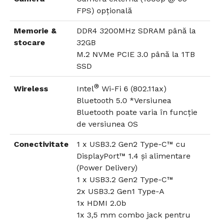
FPS) opțională
Memorie &
DDR4 3200MHz SDRAM până la
stocare
32GB
M.2 NVMe PCIE 3.0 până la 1TB
SSD
®
Wireless
Intel
Wi-Fi 6 (802.11ax)
Bluetooth 5.0 *Versiunea
Bluetooth poate varia în funcție
de versiunea OS
Conectivitate
1 x USB3.2 Gen2 Type-C™ cu
DisplayPort™ 1.4 și alimentare
(Power Delivery)
1 x USB3.2 Gen2 Type-C™
2x USB3.2 Gen1 Type-A
1x HDMI 2.0b
1x 3,5 mm combo jack pentru