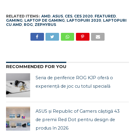
RELATED ITEMS:
AMD
,
ASUS
,
CES
,
CES 2020
,
FEATURED
,
GAMING
,
LAPTOP DE GAMING
,
LAPTOPURI 2020
,
LAPTOPURI
CU AMD
,
ROG
,
ZEPHYRUS
RECOMMENDED FOR YOU
Seria de periferice ROG KJP oferă o
experiență de joc cu totul specială
ASUS și Republic of Gamers câștigă 43
de premii Red Dot pentru design de
produs în 2026