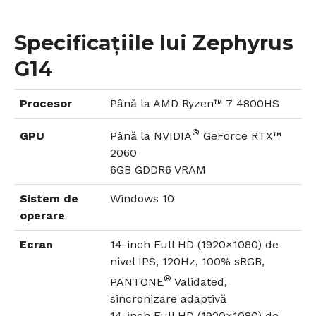
Specificațiile lui Zephyrus
G14
Procesor
Până la AMD Ryzen™ 7 4800HS
®
GPU
Până la NVIDIA
GeForce RTX™
2060
6GB GDDR6 VRAM
Sistem de
Windows 10
operare
Ecran
14-inch Full HD (1920×1080) de
nivel IPS, 120Hz, 100% sRGB,
®
PANTONE
Validated,
sincronizare adaptivă
14-inch Full HD (1920×1080) de