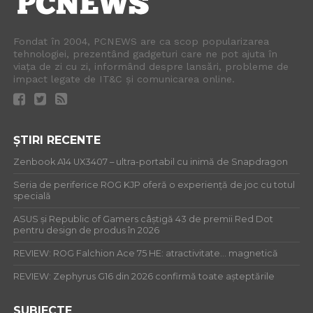
Fondat în 2004, PCNEWS are ca scop popularizarea
tehnologiei, prezentând gadgeturi care ne pot ajuta în
viața de zi cu zi, informând despre lansări, probleme de
impact legate de IT&C și comunicarea online.
ȘTIRI RECENTE
Zenbook A14 UX3407 – ultra-portabil cu inimă de Snapdragon
Seria de periferice ROG KJP oferă o experiență de joc cu totul
specială
ASUS și Republic of Gamers câștigă 43 de premii Red Dot
pentru design de produs în 2026
REVIEW: ROG Falchion Ace 75 HE: atractivitate… magnetică
REVIEW: Zephyrus G16 din 2026 confirmă toate așteptările
SUBIECTE