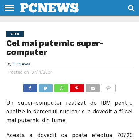
HOME
STIRI
REVIEWS
DESPRE
CONTACT
TERMENI
CODURI/LICENTE
NOI
SI
STIRI
CONDITII
Cel mai puternic super-
computer
By
PCNews
Posted on
07/11/2004
COMMENTS
Un super-computer realizat de IBM pentru
analize in domeniul nuclear s-a dovedit a fi cel
mai puternic din lume.
Acesta a dovedit ca poate efectua 70720