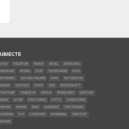
UBIECTE
ASUS
TELEFON
VIDEO
INTEL
SAMSUNG
ANDROID
MOBIL
FUN
TELEFOANE
ROG
INTERNET
JOCURI ONLINE
AMD
NOTEBOOK
NVIDIA
GOOGLE
SONY
CES
MICROSOFT
YOUTUBE
TABLETA
APPLE
WINDOWS
LAPTOP
QNAP
ACER
FEATURED
FOTO
CIUDATENII
ONLINE
NOKIA
NAS
LANSARE
SOFTWARE
CAMERA
ATI
CONCURS
ROMÂNIA
GRATUIT
MOUSE