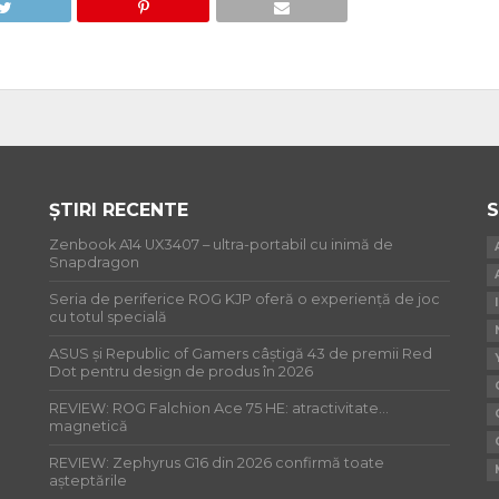
ȘTIRI RECENTE
S
Zenbook A14 UX3407 – ultra-portabil cu inimă de
Snapdragon
Seria de periferice ROG KJP oferă o experiență de joc
cu totul specială
ASUS și Republic of Gamers câștigă 43 de premii Red
Dot pentru design de produs în 2026
REVIEW: ROG Falchion Ace 75 HE: atractivitate…
magnetică
REVIEW: Zephyrus G16 din 2026 confirmă toate
așteptările