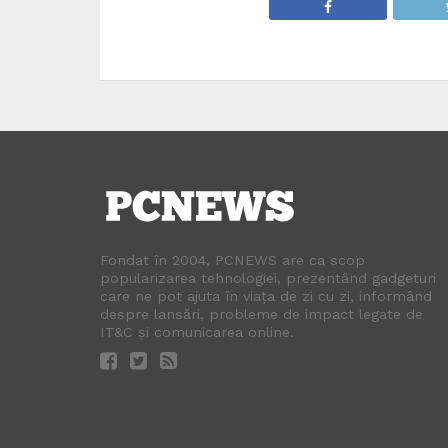
Fondat în 2004, PCNEWS are ca scop
popularizarea tehnologiei, prezentând gadgeturi
care ne pot ajuta în viața de zi cu zi, informând
despre lansări, probleme de impact legate de
IT&C și comunicarea online.