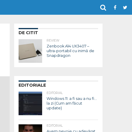
DE CITIT
REVIEW
Zenbook A14 UX3407 –
ultra-portabil cu inimă de
Snapdragon
EDITORIALE
EDITORIAL
Windows 11: a fi sau a nu fi…
la zi (Cum am făcut
update)
EDITORIAL
Avem nevoie cu adevărat