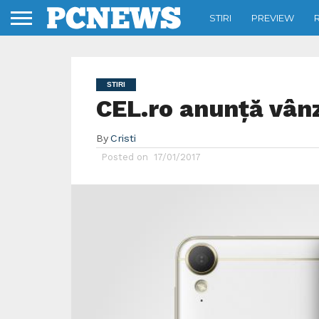
STIRI
PREVIEW
STIRI
CEL.ro anunță vânz
By
Cristi
Posted on
17/01/2017