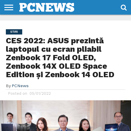
HOME
STIRI
REVIEWS
DESPRE
CONTACT
TERMENI
CODURI/LICENTE
NOI
SI
STIRI
CONDITII
CES 2022: ASUS prezintă
laptopul cu ecran pliabil
Zenbook 17 Fold OLED,
Zenbook 14X OLED Space
Edition și Zenbook 14 OLED
By
PCNews
Posted on
05/01/2022