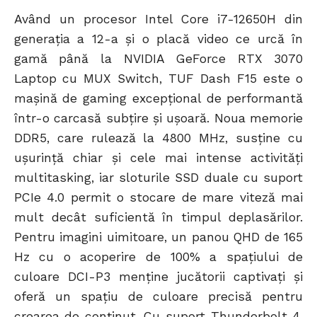
Având un procesor Intel Core i7-12650H din
generația a 12-a și o placă video ce urcă în
gamă până la NVIDIA GeForce RTX 3070
Laptop cu MUX Switch, TUF Dash F15 este o
mașină de gaming excepțional de performantă
într-o carcasă subțire și ușoară. Noua memorie
DDR5, care rulează la 4800 MHz, susține cu
ușurință chiar și cele mai intense activități
multitasking, iar sloturile SSD duale cu suport
PCIe 4.0 permit o stocare de mare viteză mai
mult decât suficientă în timpul deplasărilor.
Pentru imagini uimitoare, un panou QHD de 165
Hz cu o acoperire de 100% a spațiului de
culoare DCI-P3 menține jucătorii captivați și
oferă un spațiu de culoare precisă pentru
crearea de conținut. Cu suport Thunderbolt 4,