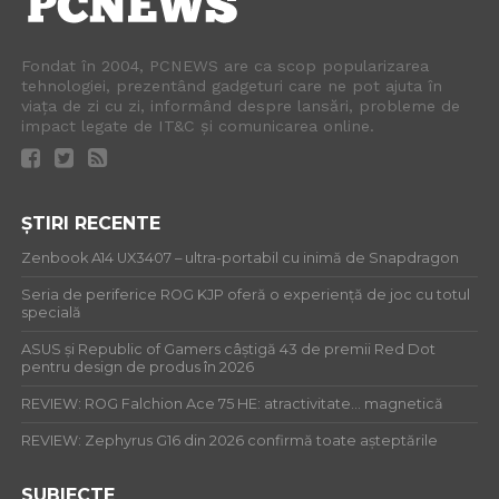
Fondat în 2004, PCNEWS are ca scop popularizarea
tehnologiei, prezentând gadgeturi care ne pot ajuta în
viața de zi cu zi, informând despre lansări, probleme de
impact legate de IT&C și comunicarea online.
ȘTIRI RECENTE
Zenbook A14 UX3407 – ultra-portabil cu inimă de Snapdragon
Seria de periferice ROG KJP oferă o experiență de joc cu totul
specială
ASUS și Republic of Gamers câștigă 43 de premii Red Dot
pentru design de produs în 2026
REVIEW: ROG Falchion Ace 75 HE: atractivitate… magnetică
REVIEW: Zephyrus G16 din 2026 confirmă toate așteptările
SUBIECTE