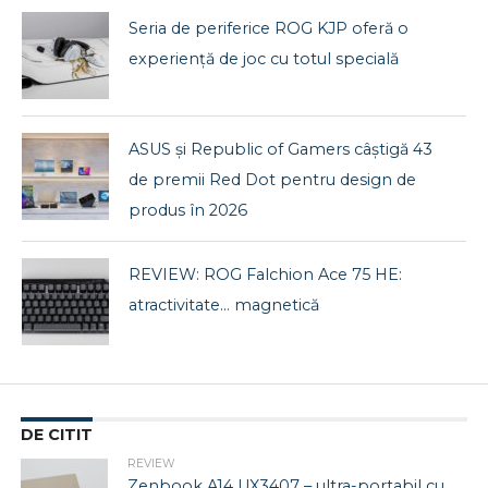
Seria de periferice ROG KJP oferă o
experiență de joc cu totul specială
ASUS și Republic of Gamers câștigă 43
de premii Red Dot pentru design de
produs în 2026
REVIEW: ROG Falchion Ace 75 HE:
atractivitate… magnetică
DE CITIT
REVIEW
Zenbook A14 UX3407 – ultra-portabil cu