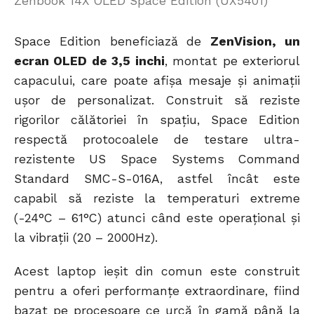
Zenbook 14X OLED Space Edition (UX5401)
Space Edition beneficiază de
ZenVision, un
ecran OLED de 3,5 inchi
, montat pe exteriorul
capacului, care poate afișa mesaje și animații
ușor de personalizat. Construit să reziste
rigorilor călătoriei în spațiu, Space Edition
respectă protocoalele de testare ultra-
rezistente US Space Systems Command
Standard SMC-S-016A, astfel încât este
capabil să reziste la temperaturi extreme
(-24°C – 61°C) atunci când este operațional și
la vibrații (20 – 2000Hz).
Acest laptop ieșit din comun este construit
pentru a oferi performanțe extraordinare, fiind
bazat pe procesoare ce urcă în gamă până la