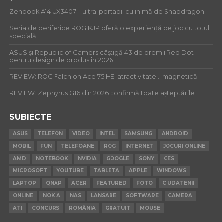
Zenbook A14 UX3407 – ultra-portabil cu inimă de Snapdragon
Seria de periferice ROG KJP oferă o experiență de joc cu totul
specială
ASUS și Republic of Gamers câștigă 43 de premii Red Dot
pentru design de produs în 2026
REVIEW: ROG Falchion Ace 75 HE: atractivitate… magnetică
REVIEW: Zephyrus G16 din 2026 confirmă toate așteptările
SUBIECTE
ASUS
TELEFON
VIDEO
INTEL
SAMSUNG
ANDROID
MOBIL
FUN
TELEFOANE
ROG
INTERNET
JOCURI ONLINE
AMD
NOTEBOOK
NVIDIA
GOOGLE
SONY
CES
MICROSOFT
YOUTUBE
TABLETA
APPLE
WINDOWS
LAPTOP
QNAP
ACER
FEATURED
FOTO
CIUDATENII
ONLINE
NOKIA
NAS
LANSARE
SOFTWARE
CAMERA
ATI
CONCURS
ROMÂNIA
GRATUIT
MOUSE