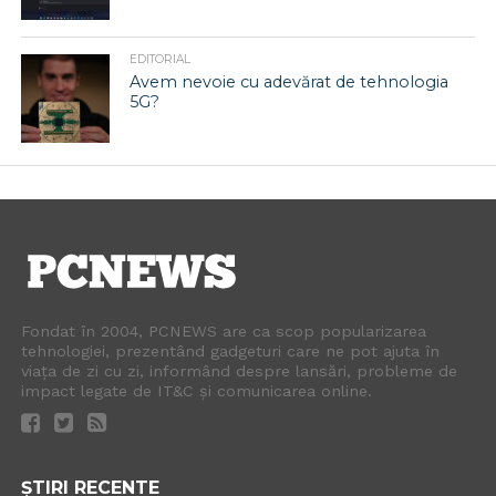
EDITORIAL
Avem nevoie cu adevărat de tehnologia
5G?
Fondat în 2004, PCNEWS are ca scop popularizarea
tehnologiei, prezentând gadgeturi care ne pot ajuta în
viața de zi cu zi, informând despre lansări, probleme de
impact legate de IT&C și comunicarea online.
ȘTIRI RECENTE