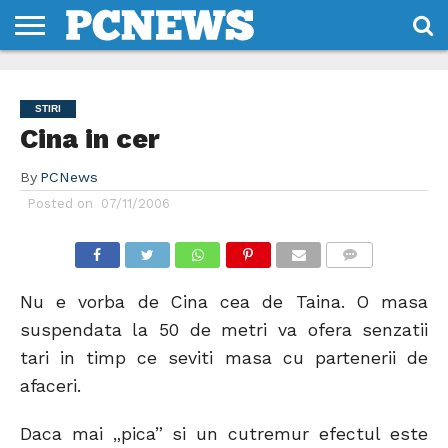
HOME
STIRI
REVIEWS
DESPRE
CONTACT
TERMENI
CODURI/LICENTE
NOI
SI
STIRI
CONDITII
Cina in cer
By
PCNews
Posted on
07/11/2006
COMMENTS
Nu e vorba de Cina cea de Taina. O masa
suspendata la 50 de metri va ofera senzatii
tari in timp ce seviti masa cu partenerii de
afaceri.
Daca mai „pica” si un cutremur efectul este