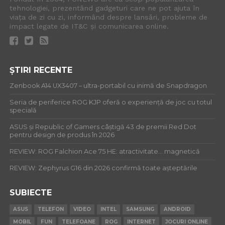
tehnologiei, prezentând gadgeturi care ne pot ajuta în
viața de zi cu zi, informând despre lansări, probleme de
impact legate de IT&C și comunicarea online.
ȘTIRI RECENTE
Zenbook A14 UX3407 – ultra-portabil cu inimă de Snapdragon
Seria de periferice ROG KJP oferă o experiență de joc cu totul
specială
ASUS și Republic of Gamers câștigă 43 de premii Red Dot
pentru design de produs în 2026
REVIEW: ROG Falchion Ace 75 HE: atractivitate… magnetică
REVIEW: Zephyrus G16 din 2026 confirmă toate așteptările
SUBIECTE
ASUS
TELEFON
VIDEO
INTEL
SAMSUNG
ANDROID
MOBIL
FUN
TELEFOANE
ROG
INTERNET
JOCURI ONLINE