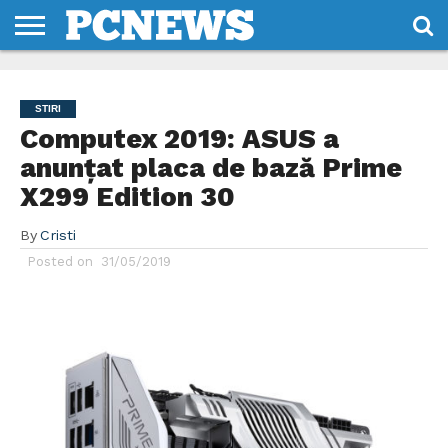
HOME
STIRI
REVIEWS
DESPRE
CONTACT
TERMENI
CODURI/LICENTE
NOI
SI
STIRI
CONDITII
Computex 2019: ASUS a
anunțat placa de bază Prime
X299 Edition 30
By
Cristi
Posted on
31/05/2019