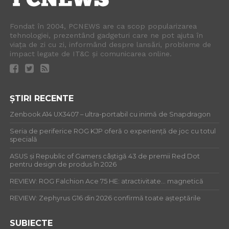
Fondat în 2004, PCNEWS are ca scop popularizarea
tehnologiei, prezentând gadgeturi care ne pot ajuta în
viața de zi cu zi, informând despre lansări, probleme de
impact legate de IT&C și comunicarea online.
ȘTIRI RECENTE
Zenbook A14 UX3407 – ultra-portabil cu inimă de Snapdragon
Seria de periferice ROG KJP oferă o experiență de joc cu totul
specială
ASUS și Republic of Gamers câștigă 43 de premii Red Dot
pentru design de produs în 2026
REVIEW: ROG Falchion Ace 75 HE: atractivitate… magnetică
REVIEW: Zephyrus G16 din 2026 confirmă toate așteptările
SUBIECTE