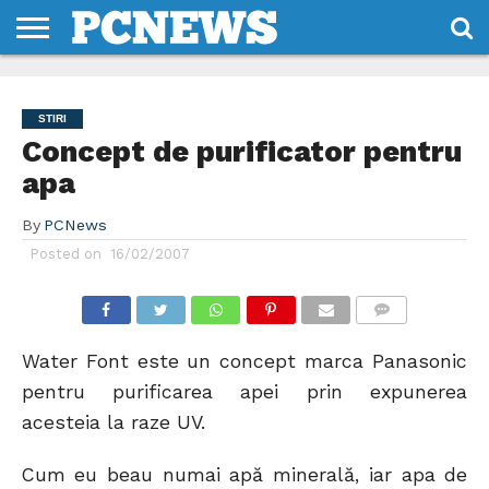
HOME
STIRI
REVIEWS
DESPRE
CONTACT
TERMENI
CODURI/LICENTE
NOI
SI
STIRI
CONDITII
Concept de purificator pentru
apa
By
PCNews
Posted on
16/02/2007
COMMENTS
Water Font este un concept marca Panasonic
pentru purificarea apei prin expunerea
acesteia la raze UV.
Cum eu beau numai apă minerală, iar apa de