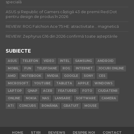
specială
ASUS și Republic of Gamers câștigă 43 de premii Red Dot
pentru design de produs în 2026
REVIEW: ROG Falchion Ace 75 HE: atractivitate… magnetică
REVIEW: Zephyrus G16 din 2026 confirmă toate așteptările
SUBIECTE
ASUS
TELEFON
VIDEO
INTEL
SAMSUNG
ANDROID
MOBIL
FUN
TELEFOANE
ROG
INTERNET
JOCURI ONLINE
AMD
NOTEBOOK
NVIDIA
GOOGLE
SONY
CES
MICROSOFT
YOUTUBE
TABLETA
APPLE
WINDOWS
LAPTOP
QNAP
ACER
FEATURED
FOTO
CIUDATENII
ONLINE
NOKIA
NAS
LANSARE
SOFTWARE
CAMERA
ATI
CONCURS
ROMÂNIA
GRATUIT
MOUSE
HOME
STIRI
REVIEWS
DESPRE NOI
CONTACT