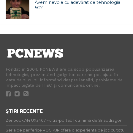
Avem nevoie cu adevărat de tehnologia
5G?
Fondat în 2004, PCNEWS are ca scop popularizarea
tehnologiei, prezentând gadgeturi care ne pot ajuta în
viața de zi cu zi, informând despre lansări, probleme de
impact legate de IT&C și comunicarea online.
ȘTIRI RECENTE
Zenbook A14 UX3407 – ultra-portabil cu inimă de Snapdragon
Seria de periferice ROG KJP oferă o experiență de joc cu totul