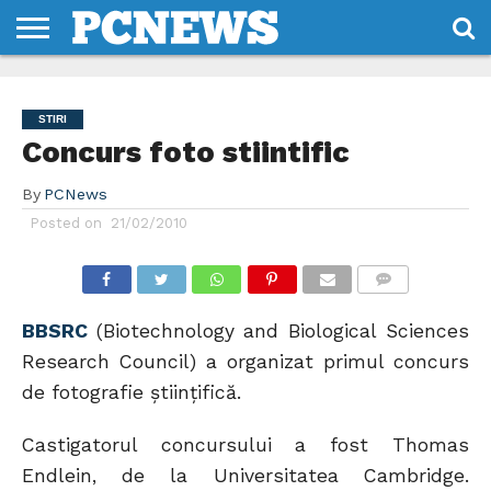
HOME
STIRI
REVIEWS
DESPRE
CONTACT
TERMENI
CODURI/LICENTE
NOI
SI
STIRI
CONDITII
Concurs foto stiintific
By
PCNews
Posted on
21/02/2010
COMMENTS
BBSRC
(Biotechnology and Biological Sciences
Research Council) a organizat primul concurs
de fotografie ştiinţifică.
Castigatorul concursului a fost Thomas
Endlein, de la Universitatea Cambridge.