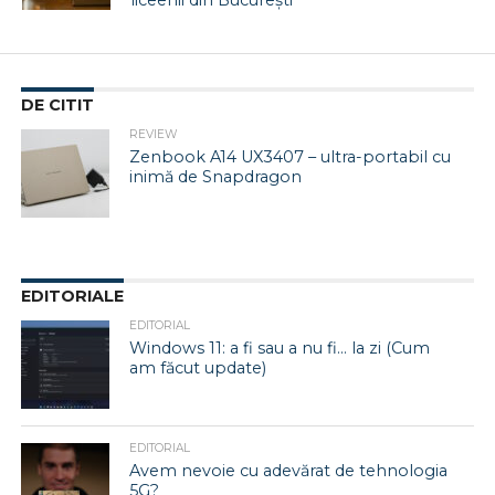
liceenii din București
DE CITIT
REVIEW
Zenbook A14 UX3407 – ultra-portabil cu
inimă de Snapdragon
EDITORIALE
EDITORIAL
Windows 11: a fi sau a nu fi… la zi (Cum
am făcut update)
EDITORIAL
Avem nevoie cu adevărat de tehnologia
5G?