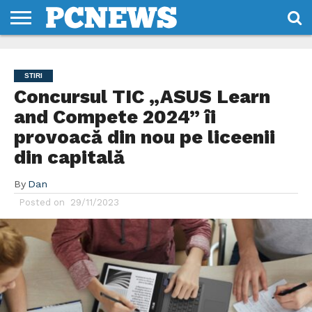
HOME
STIRI
REVIEWS
DESPRE
CONTACT
TERMENI
CODURI/LICENTE
NOI
SI
STIRI
CONDITII
Concursul TIC „ASUS Learn
and Compete 2024” îi
provoacă din nou pe liceenii
din capitală
By
Dan
Posted on
29/11/2023