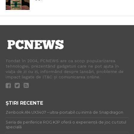
Fondat în 2004, PCNEWS are ca scop popularizarea
tehnologiei, prezentând gadgeturi care ne pot ajuta în
viața de zi cu zi, informând despre lansări, probleme de
impact legate de IT&C și comunicarea online.
ȘTIRI RECENTE
Zenbook A14 UX3407 – ultra-portabil cu inimă de Snapdragon
Seria de periferice ROG KJP oferă o experiență de joc cu totul
specială