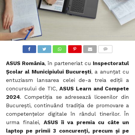
COMPETIȚIA TIC A ASUS CONTINUĂ
COMMENTS
ASUS România
, în parteneriat cu
Inspectoratul
Școlar al Municipiului București
, a anunțat cu
entuziasm lansarea celei de-a treia ediții a
concursului de TIC,
ASUS Learn and Compete
2024
. Competiția se adresează liceenilor din
București, continuând tradiția de promovare a
competențelor digitale în rândul tinerilor. În
urma finalei,
ASUS îi va premia cu câte un
laptop pe primii 3 concurenți, precum și pe