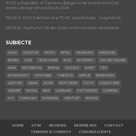
ASUS și Republic of Gamers câștigă 43 de premii Red Dot
pentru design de produs în 2026
REVIEW: ROG Falchion Ace 75 HE: atractivitate… magnetică
REVIEW: Zephyrus G16 din 2026 confirmă toate așteptările
SUBIECTE
ASUS
TELEFON
VIDEO
INTEL
SAMSUNG
ANDROID
MOBIL
FUN
TELEFOANE
ROG
INTERNET
JOCURI ONLINE
AMD
NOTEBOOK
NVIDIA
GOOGLE
SONY
CES
MICROSOFT
YOUTUBE
TABLETA
APPLE
WINDOWS
LAPTOP
QNAP
ACER
FEATURED
FOTO
CIUDATENII
ONLINE
NOKIA
NAS
LANSARE
SOFTWARE
CAMERA
ATI
CONCURS
ROMÂNIA
GRATUIT
MOUSE
HOME
STIRI
REVIEWS
DESPRE NOI
CONTACT
TERMENI SI CONDITII
CODURI/LICENTE