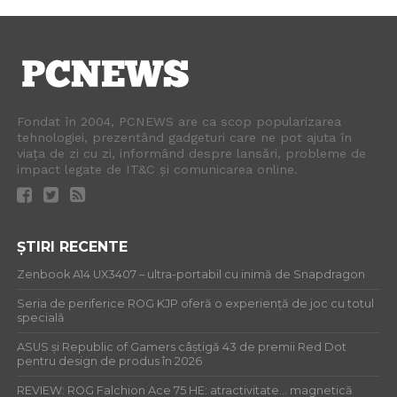
Fondat în 2004, PCNEWS are ca scop popularizarea
tehnologiei, prezentând gadgeturi care ne pot ajuta în
viața de zi cu zi, informând despre lansări, probleme de
impact legate de IT&C și comunicarea online.
ȘTIRI RECENTE
Zenbook A14 UX3407 – ultra-portabil cu inimă de Snapdragon
Seria de periferice ROG KJP oferă o experiență de joc cu totul
specială
ASUS și Republic of Gamers câștigă 43 de premii Red Dot
pentru design de produs în 2026
REVIEW: ROG Falchion Ace 75 HE: atractivitate… magnetică