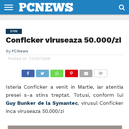
HOME
STIRI
REVIEWS
DESPRE
CONTACT
TERMENI
CODURI/LICENTE
NOI
SI
STIRI
CONDITII
Conficker viruseaza 50.000/zi
By
PCNews
Posted on
21/05/2009
COMMENTS
Isteria Conficker a venit in Martie, iar atentia
presei s-a stins treptat. Totusi, conform lui
Guy Bunker de la Symantec
, virusul Conficker
inca viruseaza 50.000/zi