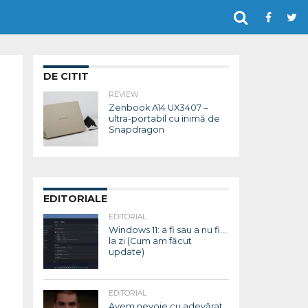
DE CITIT
REVIEW
Zenbook A14 UX3407 –
ultra-portabil cu inimă de
Snapdragon
EDITORIALE
EDITORIAL
Windows 11: a fi sau a nu fi…
la zi (Cum am făcut
update)
EDITORIAL
Avem nevoie cu adevărat