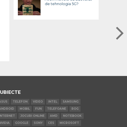
de tehnologia 5G?
UBIECTE
ASUS
TELEFON
VIDEO
INTEL
SAMSUNG
ANDROID
MOBIL
FUN
TELEFOANE
ROG
INTERNET
JOCURI ONLINE
AMD
NOTEBOOK
NVIDIA
GOOGLE
SONY
CES
MICROSOFT