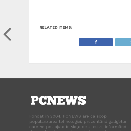
RELATED ITEMS:
Fondat în 2004, PCNEWS are ca scop
popularizarea tehnologiei, prezentând gadgeturi
care ne pot ajuta în viața de zi cu zi, informând