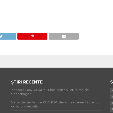
ȘTIRI RECENTE
S
Zenbook A14 UX3407 – ultra-portabil cu inimă de
Snapdragon
Seria de periferice ROG KJP oferă o experiență de joc
cu totul specială