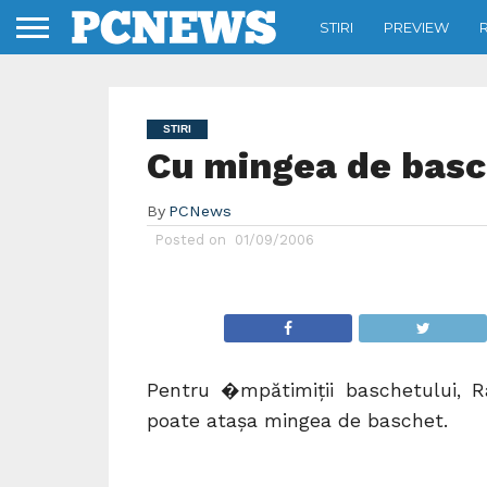
STIRI
PREVIEW
STIRI
Cu mingea de basc
By
PCNews
Posted on
01/09/2006
Pentru �mpătimiţii baschetului, 
poate ataşa mingea de baschet.