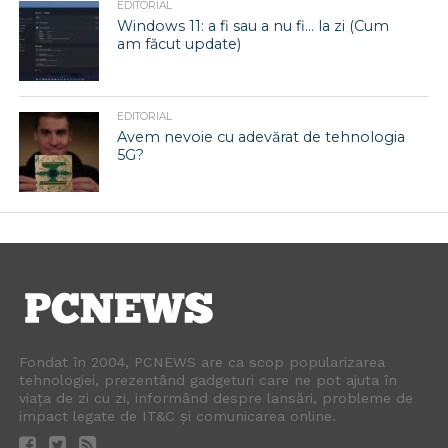
EDITORIAL
Windows 11: a fi sau a nu fi… la zi (Cum
am făcut update)
EDITORIAL
Avem nevoie cu adevărat de tehnologia
5G?
Fondat în 2004, PCNEWS are ca scop popularizarea
tehnologiei, prezentând gadgeturi care ne pot ajuta în
viața de zi cu zi, informând despre lansări, probleme de
impact legate de IT&C și comunicarea online.