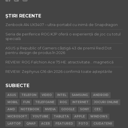
ȘTIRI RECENTE
Zenbook A14 UX3407 – ultra-portabil cu inimă de Snapdragon
Seria de periferice ROG KJP oferă o experiență de joc cu totul
specială
ASUS și Republic of Gamers câștigă 43 de premii Red Dot
pentru design de produs în 2026
REVIEW: ROG Falchion Ace 75 HE: atractivitate… magnetică
REVIEW: Zephyrus G16 din 2026 confirmă toate așteptările
SUBIECTE
ASUS
TELEFON
VIDEO
INTEL
SAMSUNG
ANDROID
MOBIL
FUN
TELEFOANE
ROG
INTERNET
JOCURI ONLINE
AMD
NOTEBOOK
NVIDIA
GOOGLE
SONY
CES
MICROSOFT
YOUTUBE
TABLETA
APPLE
WINDOWS
LAPTOP
QNAP
ACER
FEATURED
FOTO
CIUDATENII