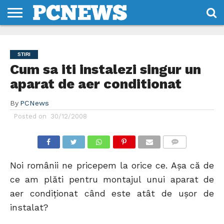
HOME
STIRI
REVIEWS
DESPRE
CONTACT
TERMENI
CODURI/LICENTE
NOI
SI
STIRI
CONDITII
Cum sa iti instalezi singur un
aparat de aer conditionat
By
PCNews
Posted on
30/12/2008
COMMENTS
Noi românii ne pricepem la orice ce. Aşa că de
ce am plăti pentru montajul unui aparat de
aer condiţionat când este atât de uşor de
instalat?