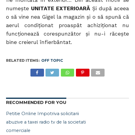
fie montată în exterior… Din aceast motiv se
numeşte
UNITATE EXTERIOARĂ
Şi după aceea
o să vine nea Gigel la magazin şi o să spună că
aerul condiţionat proaspăt achiziţionat nu
funcţionează corespunzător şi nu-i răceşte
bine creierul înfierbântat.
RELATED ITEMS:
OFF TOPIC
RECOMMENDED FOR YOU
Petitie Online Impotriva solicitarii
abuzive a taxei radio tv de la societati
comerciale