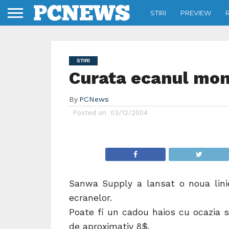
STIRI
PREVIEW
STIRI
Curata ecanul mon
By
PCNews
Posted on
03/12/2004
Sanwa Supply a lansat o noua lini
ecranelor.
Poate fi un cadou haios cu ocazia sa
de aproximativ 8$.