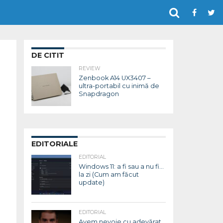
DE CITIT
REVIEW
Zenbook A14 UX3407 –
ultra-portabil cu inimă de
Snapdragon
EDITORIALE
EDITORIAL
Windows 11: a fi sau a nu fi…
la zi (Cum am făcut
update)
EDITORIAL
Avem nevoie cu adevărat