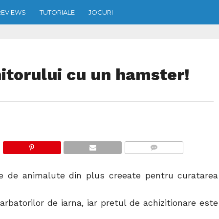
REVIEWS
TUTORIALE
JOCURI
itorului cu un hamster!
COMMENTS
e de animalute din plus creeate pentru curatarea
rbatorilor de iarna, iar pretul de achizitionare este