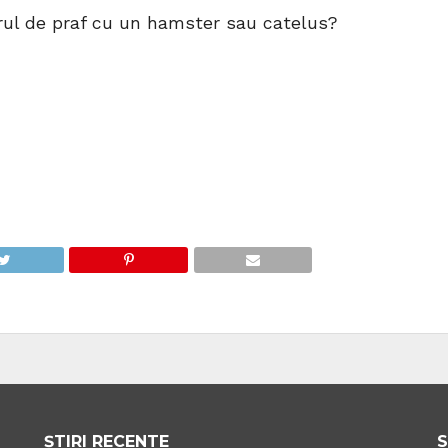
orul de praf cu un hamster sau catelus?
ȘTIRI RECENTE
S