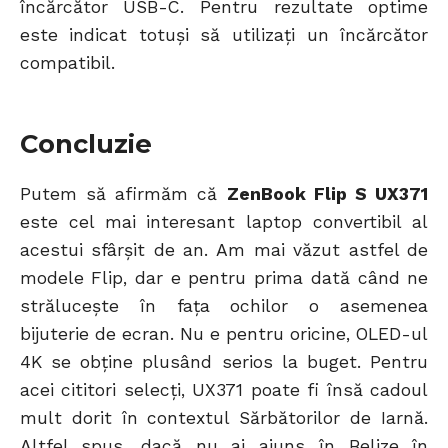
încărcător USB-C. Pentru rezultate optime
este indicat totuși să utilizați un încărcător
compatibil.
Concluzie
Putem să afirmăm că
ZenBook Flip S UX371
este cel mai interesant laptop convertibil al
acestui sfârșit de an. Am mai văzut astfel de
modele Flip, dar e pentru prima dată când ne
strălucește în fața ochilor o asemenea
bijuterie de ecran. Nu e pentru oricine, OLED-ul
4K se obține plusând serios la buget. Pentru
acei cititori selecți, UX371 poate fi însă cadoul
mult dorit în contextul Sărbătorilor de Iarnă.
Altfel spus, dacă nu ai ajuns în Belize în