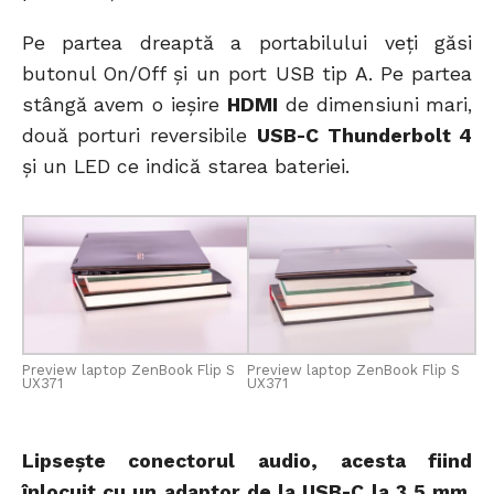
Pe partea dreaptă a portabilului veți găsi
butonul On/Off și un port USB tip A. Pe partea
stângă avem o ieșire
HDMI
de dimensiuni mari,
două porturi reversibile
USB-C Thunderbolt 4
și un LED ce indică starea bateriei.
Preview laptop ZenBook Flip S
Preview laptop ZenBook Flip S
UX371
UX371
Lipsește conectorul audio, acesta fiind
înlocuit cu un adaptor de la USB-C la 3,5 mm
,