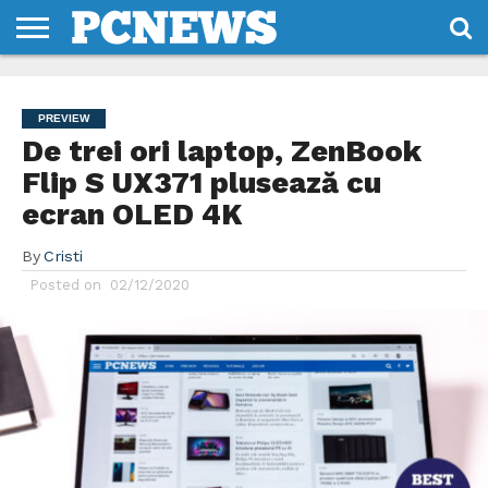
HOME
STIRI
REVIEWS
DESPRE
CONTACT
TERMENI
CODURI/LICENTE
NOI
SI
PREVIEW
CONDITII
De trei ori laptop, ZenBook
Flip S UX371 plusează cu
ecran OLED 4K
By
Cristi
Posted on
02/12/2020