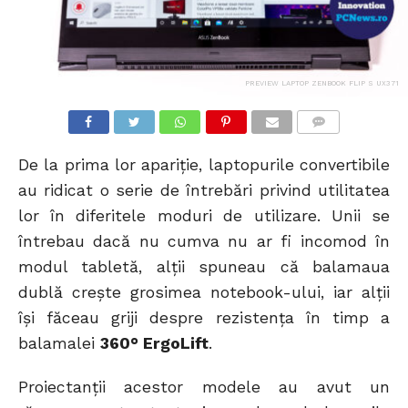
PREVIEW LAPTOP ZENBOOK FLIP S UX371
COMMENTS
De la prima lor apariție, laptopurile convertibile
au ridicat o serie de întrebări privind utilitatea
lor în diferitele moduri de utilizare. Unii se
întrebau dacă nu cumva nu ar fi incomod în
modul tabletă, alții spuneau că balamaua
dublă crește grosimea notebook-ului, iar alții
își făceau griji despre rezistența în timp a
balamalei
360° ErgoLift
.
Proiectanții acestor modele au avut un