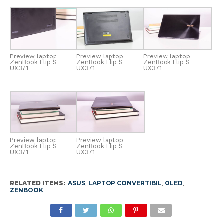
Preview laptop
Preview laptop
Preview laptop
ZenBook Flip S
ZenBook Flip S
ZenBook Flip S
UX371
UX371
UX371
Preview laptop
Preview laptop
ZenBook Flip S
ZenBook Flip S
UX371
UX371
RELATED ITEMS:
ASUS
,
LAPTOP CONVERTIBIL
,
OLED
,
ZENBOOK