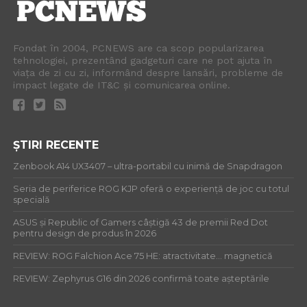
Fondat în 2004, PCNEWS are ca scop popularizarea
tehnologiei, prezentând gadgeturi care ne pot ajuta în
viața de zi cu zi, informând despre lansări, probleme de
impact legate de IT&C și comunicarea online.
ȘTIRI RECENTE
Zenbook A14 UX3407 – ultra-portabil cu inimă de Snapdragon
Seria de periferice ROG KJP oferă o experiență de joc cu totul
specială
ASUS și Republic of Gamers câștigă 43 de premii Red Dot
pentru design de produs în 2026
REVIEW: ROG Falchion Ace 75 HE: atractivitate… magnetică
REVIEW: Zephyrus G16 din 2026 confirmă toate așteptările