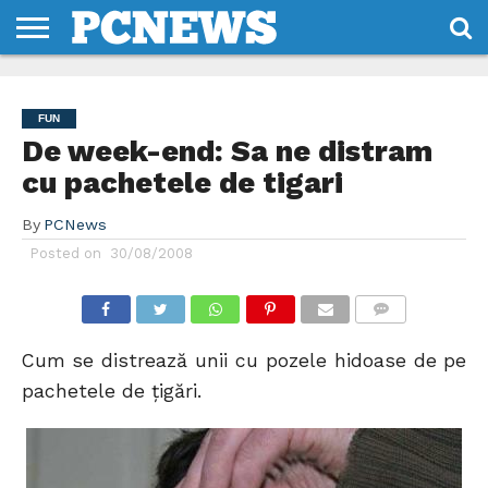
HOME
STIRI
REVIEWS
DESPRE
CONTACT
TERMENI
CODURI/LICENTE
NOI
SI
FUN
CONDITII
De week-end: Sa ne distram
cu pachetele de tigari
By
PCNews
Posted on
30/08/2008
COMMENTS
Cum se distrează unii cu pozele hidoase de pe
pachetele de ţigări.