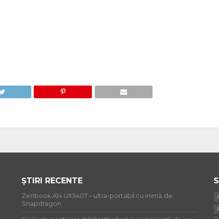
ȘTIRI RECENTE
S
Zenbook A14 UX3407 – ultra-portabil cu inimă de
Snapdragon