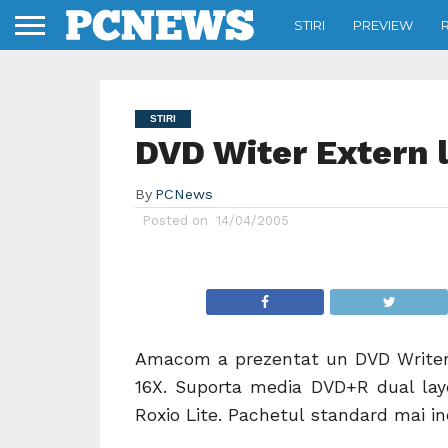
STIRI
PREVIEW
STIRI
DVD Witer Extern l
By
PCNews
Posted on
14/04/2005
Amacom a prezentat un DVD Writer e
16X. Suporta media DVD+R dual lay
Roxio Lite. Pachetul standard mai i