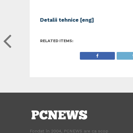
Detalii tehnice [eng]
RELATED ITEMS:
Fondat în 2004, PCNEWS are ca scop