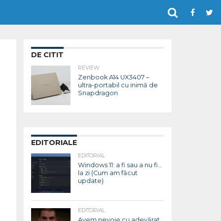
DE CITIT
REVIEW
Zenbook A14 UX3407 –
ultra-portabil cu inimă de
Snapdragon
EDITORIALE
EDITORIAL
Windows 11: a fi sau a nu fi…
la zi (Cum am făcut
update)
EDITORIAL
Avem nevoie cu adevărat