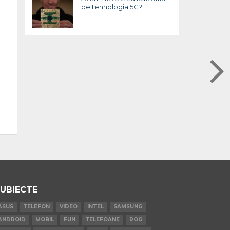
de tehnologia 5G?
UBIECTE
ASUS
TELEFON
VIDEO
INTEL
SAMSUNG
ANDROID
MOBIL
FUN
TELEFOANE
ROG