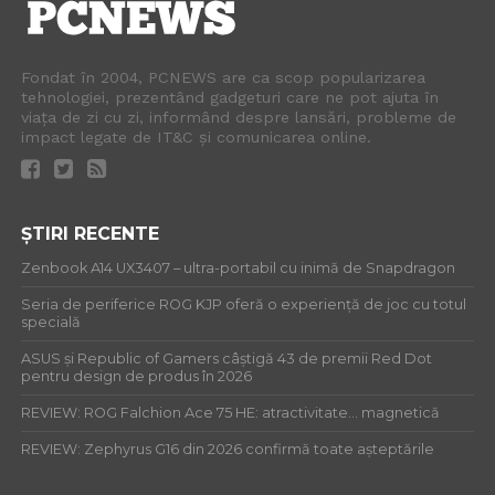
Fondat în 2004, PCNEWS are ca scop popularizarea
tehnologiei, prezentând gadgeturi care ne pot ajuta în
viața de zi cu zi, informând despre lansări, probleme de
impact legate de IT&C și comunicarea online.
ȘTIRI RECENTE
Zenbook A14 UX3407 – ultra-portabil cu inimă de Snapdragon
Seria de periferice ROG KJP oferă o experiență de joc cu totul
specială
ASUS și Republic of Gamers câștigă 43 de premii Red Dot
pentru design de produs în 2026
REVIEW: ROG Falchion Ace 75 HE: atractivitate… magnetică
REVIEW: Zephyrus G16 din 2026 confirmă toate așteptările