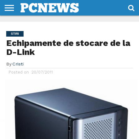
HOME
STIRI
REVIEWS
DESPRE
CONTACT
TERMENI
CODURI/LICENTE
NOI
SI
STIRI
CONDITII
Echipamente de stocare de la
D-Link
By
Cristi
Posted on
20/07/2011