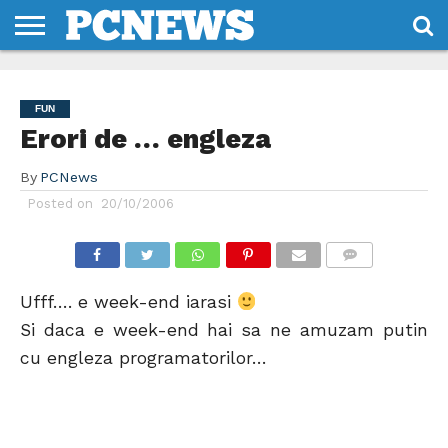
HOME
STIRI
REVIEWS
DESPRE
CONTACT
TERMENI
CODURI/LICENTE
NOI
SI
FUN
CONDITII
Erori de … engleza
By
PCNews
Posted on
20/10/2006
COMMENTS
Ufff…. e week-end iarasi
Si daca e week-end hai sa ne amuzam putin
cu engleza programatorilor…