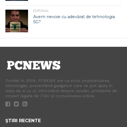
EDITORIAL
Avem nevoie cu adevărat de tehnologia
5G?
Fondat în 2004, PCNEWS are ca scop popularizarea
tehnologiei, prezentând gadgeturi care ne pot ajuta în
viața de zi cu zi, informând despre lansări, probleme de
impact legate de IT&C și comunicarea online.
ȘTIRI RECENTE