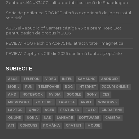
Zenbook A14 UX3407 – ultra-portabil cu inimă de Snapdragon
Seria de periferice ROG KJP oferă o experiență de joc cu totul
specială
ASUS și Republic of Gamers câștigă 43 de premii Red Dot
pentru design de produs în 2026
REVIEW: ROG Falchion Ace 75 HE: atractivitate… magnetică
REVIEW: Zephyrus G16 din 2026 confirmă toate așteptările
SUBIECTE
ASUS
TELEFON
VIDEO
INTEL
SAMSUNG
ANDROID
MOBIL
FUN
TELEFOANE
ROG
INTERNET
JOCURI ONLINE
AMD
NOTEBOOK
NVIDIA
GOOGLE
SONY
CES
MICROSOFT
YOUTUBE
TABLETA
APPLE
WINDOWS
LAPTOP
QNAP
ACER
FEATURED
FOTO
CIUDATENII
ONLINE
NOKIA
NAS
LANSARE
SOFTWARE
CAMERA
ATI
CONCURS
ROMÂNIA
GRATUIT
MOUSE