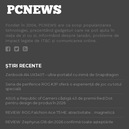
Fondat în 2004, PCNEWS are ca scop popularizarea
tehnologiei, prezentând gadgeturi care ne pot ajuta în
viața de zi cu zi, informând despre lansări, probleme de
impact legate de IT&C și comunicarea online.
ȘTIRI RECENTE
Zenbook A14 UX3407 – ultra-portabil cu inimă de Snapdragon
Seria de periferice ROG KJP oferă o experiență de joc cu totul
specială
ASUS și Republic of Gamers câștigă 43 de premii Red Dot
pentru design de produs în 2026
REVIEW: ROG Falchion Ace 75 HE: atractivitate… magnetică
REVIEW: Zephyrus G16 din 2026 confirmă toate așteptările