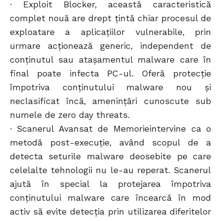
· Exploit Blocker, această caracteristică
complet nouă are drept ţintă chiar procesul de
exploatare a aplicațiilor vulnerabile, prin
urmare acţionează generic, independent de
conţinutul sau ataşamentul malware care în
final poate infecta PC-ul. Oferă protecţie
împotriva conţinutului malware nou şi
neclasificat încă, ameninţări cunoscute sub
numele de zero day threats.
· Scanerul Avansat de Memorieintervine ca o
metodă post-execuție, având scopul de a
detecta seturile malware deosebite pe care
celelalte tehnologii nu le-au reperat. Scanerul
ajută în special la protejarea împotriva
conţinutului malware care încearcă în mod
activ să evite detecţia prin utilizarea diferitelor