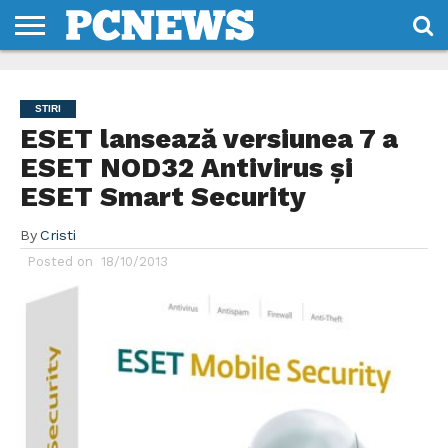
HOME
STIRI
REVIEWS
DESPRE
CONTACT
TERMENI
CODURI/LICENTE
NOI
SI
STIRI
CONDITII
ESET lansează versiunea 7 a
ESET NOD32 Antivirus şi
ESET Smart Security
By
Cristi
Posted on
18/10/2013