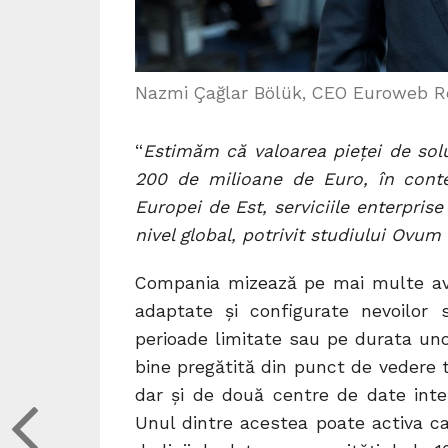
Nazmi Çağlar Bölük, CEO Euroweb R
“
Estimăm că valoarea pieței de sol
200 de milioane de Euro, în contex
Europei de Est, serviciile enterpris
nivel global, potrivit studiului Ovum
Compania mizează pe mai multe avan
adaptate și configurate nevoilor s
perioade limitate sau pe durata un
bine pregătită din punct de vedere 
dar și de două centre de date inter
Unul dintre acestea poate activa ca