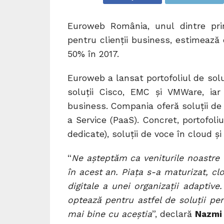
Euroweb România, unul dintre princ
pentru clienții business, estimează 
50% în 2017.
Euroweb a lansat portofoliul de sol
soluții Cisco, EMC și VMWare, ia
business. Compania oferă soluții de 
a Service (PaaS). Concret, portofoliu
dedicate), soluții de voce în cloud și
“
Ne așteptăm ca veniturile noastre 
în acest an. Piața s-a maturizat, c
digitale a unei organizații adaptiv
optează pentru astfel de soluții pe
mai bine cu aceștia
”, declară
Nazmi 