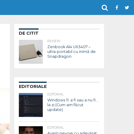
DE CITIT
REVIEW
Zenbook A14 UX3407 –
ultra-portabil cu inimă de
Snapdragon
EDITORIALE
EDITORIAL
Windows 11: a fi sau a nu fi…
la zi (Cum am făcut
update)
EDITORIAL
Avem nevoie cu adevărat