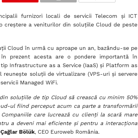
COMMENTS
ipalii furnizori locali de servicii Telecom și ICT
o creștere a veniturilor din soluțiile Cloud de peste
uții Cloud în urmă cu aproape un an, bazându-se pe
r în prezent acesta are o pondere importantă în
tip Infrastructure as a Service (IaaS) și Platform as
l reunește soluții de virtualizare (VPS-uri și servere
 servicii Managed WiFi.
din soluțiile de tip Cloud să crească cu minim 50%
loud-ul fiind perceput acum ca parte a transformării
e. Companiile care lucrează cu clienți la scară mare
ntru a deveni mai eficiente și pentru a interacționa
Çağlar Bölük
, CEO Euroweb România.