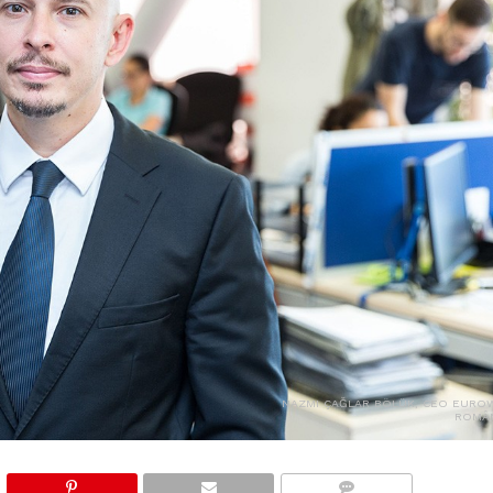
NAZMI ÇAĞLAR BÖLÜK, CEO EURO
ROMÂN