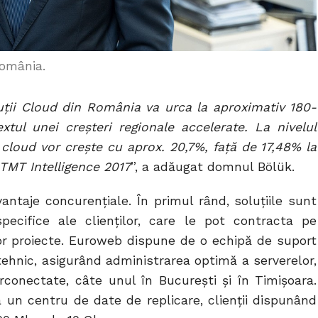
omânia.
uții Cloud din România va urca la aproximativ 180-
tul unei creșteri regionale accelerate. La nivelul
e cloud vor crește cu aprox. 20,7%, față de 17,48% la
 TMT Intelligence 2017
”, a adăugat domnul Bölük.
taje concurențiale. În primul rând, soluțiile sunt
pecifice ale clienților, care le pot contracta pe
or proiecte. Euroweb dispune de o echipă de suport
tehnic, asigurând administrarea optimă a serverelor,
conectate, câte unul în București și în Timișoara.
 un centru de date de replicare, clienții dispunând