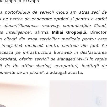
100 Mbps la 10 Gbps.
a portofoliului de servicii Cloud am atras zeci de
tri pe partea de conectare optând și pentru o astfel
 afacerii/business recovery, comunicațiile Cloud,
 intelligence
”, afirmă
Mihai Gropoșilă
, Director
 clienți din zona serviciilor medicale pentru care
 imagistică medicală pentru centrele din țară. Pe
bazează pe infrastructura Euroweb în desfășurarea
Totodată, oferim servicii de Managed Wi-Fi în rețele
i de tip office-sharing, aeroporturi, instituții de
enimente de amploare
”, a adăugat acesta.