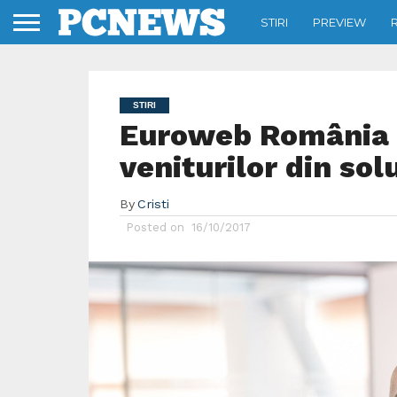
STIRI
PREVIEW
STIRI
Euroweb România 
veniturilor din sol
By
Cristi
Posted on
16/10/2017