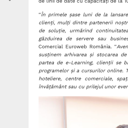
de linii de date cu capacități de la 
“
În primele șase luni de la lansare
clienți, mulți dintre partenerii noș
de soluție, urmărind continuitatea
găzduirea de servere sau business
Comercial Euroweb România. “
Avem
susținem arhivarea și stocarea de
partea de e-Learning, clienții se 
programelor și a cursurilor online. 
hoteliere, centre comerciale, spați
învățământ sau cu prilejul unor ev