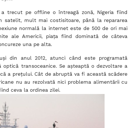
a trecut pe offline o întreagă zonă, Nigeria fiind
n satelit, mult mai costisitoare, până la repararea
conexiune normală la internet este de 500 de ori mai
te ale Americii, piața fiind dominată de câteva
oncureze una pe alta.
uși din anul 2012, atunci când este programată
bră optică transoceanice. Se așteaptă o dezvoltare a
tică a prețului. Cât de abruptă va fi această scădere
icane nu au rezolvată nici problema alimentării cu
ind ceva la ordinea zilei.