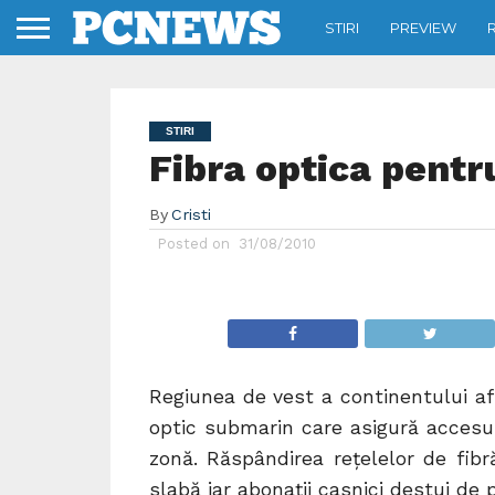
STIRI
PREVIEW
STIRI
Fibra optica pentr
By
Cristi
Posted on
31/08/2010
Regiunea de vest a continentului af
optic submarin care asigură accesul 
zonă. Răspândirea rețelelor de fibr
slabă iar abonații casnici destui de p