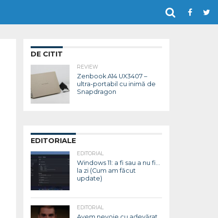
DE CITIT
REVIEW
Zenbook A14 UX3407 –
ultra-portabil cu inimă de
Snapdragon
EDITORIALE
EDITORIAL
Windows 11: a fi sau a nu fi…
la zi (Cum am făcut
update)
EDITORIAL
Avem nevoie cu adevărat