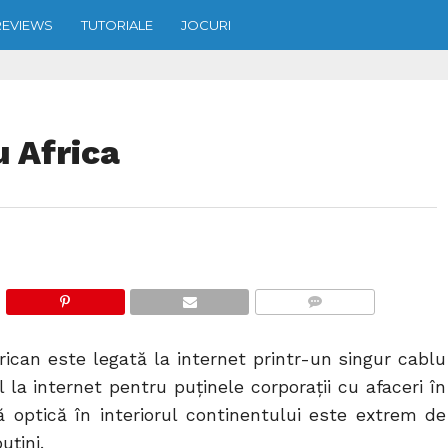
REVIEWS
TUTORIALE
JOCURI
u Africa
COMMENTS
rican este legată la internet printr-un singur cablu
la internet pentru puținele corporații cu afaceri în
ă optică în interiorul continentului este extrem de
uțini.