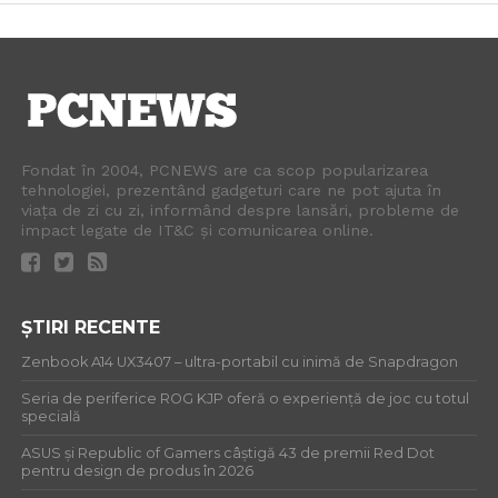
Fondat în 2004, PCNEWS are ca scop popularizarea
tehnologiei, prezentând gadgeturi care ne pot ajuta în
viața de zi cu zi, informând despre lansări, probleme de
impact legate de IT&C și comunicarea online.
ȘTIRI RECENTE
Zenbook A14 UX3407 – ultra-portabil cu inimă de Snapdragon
Seria de periferice ROG KJP oferă o experiență de joc cu totul
specială
ASUS și Republic of Gamers câștigă 43 de premii Red Dot
pentru design de produs în 2026