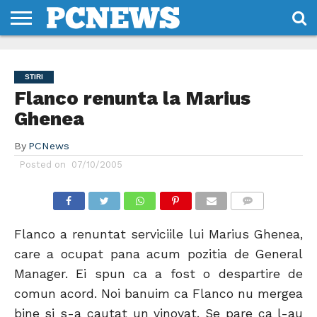
HOME
STIRI
REVIEWS
DESPRE
CONTACT
TERMENI
CODURI/LICENTE
NOI
SI
STIRI
CONDITII
Flanco renunta la Marius
Ghenea
By
PCNews
Posted on
07/10/2005
COMMENTS
Flanco a renuntat serviciile lui Marius Ghenea,
care a ocupat pana acum pozitia de General
Manager. Ei spun ca a fost o despartire de
comun acord. Noi banuim ca Flanco nu mergea
bine si s-a cautat un vinovat. Se pare ca l-au