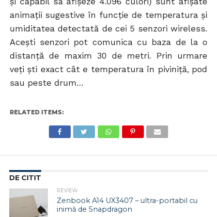
şi capabil să afişeze 4.096 culori) sunt afişate
animaţii sugestive în funcţie de temperatura şi
umiditatea detectată de cei 5 senzori wireless.
Aceşti senzori pot comunica cu baza de la o
distanţă de maxim 30 de metri. Prin urmare
veţi şti exact cât e temperatura în piviniţă, pod
sau peste drum…
RELATED ITEMS:
DE CITIT
REVIEW
Zenbook A14 UX3407 – ultra-portabil cu
inimă de Snapdragon