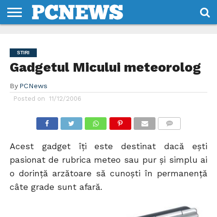
HOME
STIRI
REVIEWS
DESPRE
CONTACT
TERMENI
CODURI/LICENTE
NOI
SI
STIRI
CONDITII
Gadgetul Micului meteorolog
By
PCNews
Posted on
11/12/2006
COMMENTS
Acest gadget îţi este destinat dacă eşti
pasionat de rubrica meteo sau pur şi simplu ai
o dorinţă arzătoare să cunoşti în permanenţă
câte grade sunt afară.