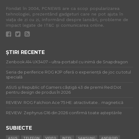
Fondat în 2004, PCNEWS are ca scop popularizarea
tehnologiei, prezentând gadgeturi care ne pot ajuta în
viața de zi cu zi, informând despre lansări, probleme de
impact legate de IT&C și comunicarea online.
ȘTIRI RECENTE
Zenbook A14 UX3407 – ultra-portabil cu inimă de Snapdragon
Seria de periferice ROG KJP oferă o experiență de joc cu totul
specială
ASUS și Republic of Gamers câștigă 43 de premii Red Dot
pentru design de produs în 2026
REVIEW: ROG Falchion Ace 75 HE: atractivitate… magnetică
REVIEW: Zephyrus G16 din 2026 confirmă toate așteptările
SUBIECTE
ASUS
TELEFON
VIDEO
INTEL
SAMSUNG
ANDROID