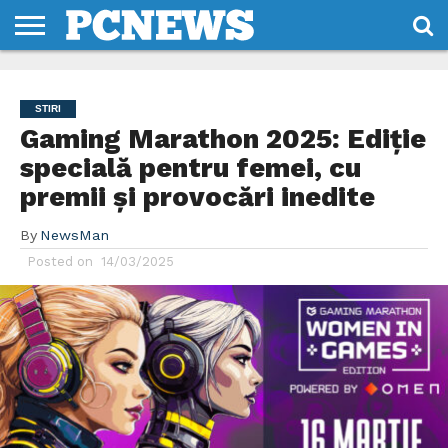
HOME
STIRI
REVIEWS
DESPRE
CONTACT
TERMENI
CODURI/LICENTE
NOI
SI
STIRI
CONDITII
Gaming Marathon 2025: Ediție
specială pentru femei, cu
premii și provocări inedite
By
NewsMan
Posted on
14/03/2025