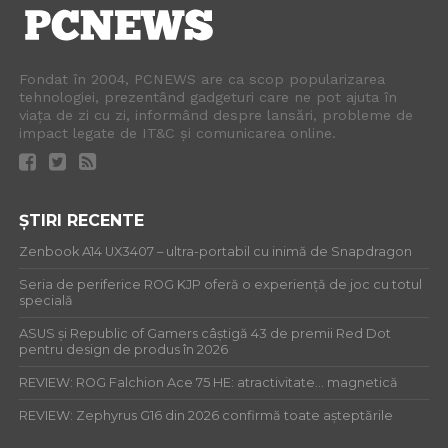
Fondat în 2004, PCNEWS are ca scop popularizarea
tehnologiei, prezentând gadgeturi care ne pot ajuta în
viața de zi cu zi, informând despre lansări, probleme de
impact legate de IT&C și comunicarea online.
ȘTIRI RECENTE
Zenbook A14 UX3407 – ultra-portabil cu inimă de Snapdragon
Seria de periferice ROG KJP oferă o experiență de joc cu totul
specială
ASUS și Republic of Gamers câștigă 43 de premii Red Dot
pentru design de produs în 2026
REVIEW: ROG Falchion Ace 75 HE: atractivitate… magnetică
REVIEW: Zephyrus G16 din 2026 confirmă toate așteptările