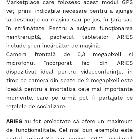
Marketplace care folosesc acest modul GPS
veţi primii indicaţiile necesare pentru a ajunge
la destinaţie cu maşina sau pe jos, în ţară sau
în străinătate. Pentru a asigura funcţionarea
neîntreruptă, pachetul tabletelor ARIES
include şi un încărcător de maşină.
Camera frontală de 0,3 megapixeli şi
microfonul încorporat fac din ARIES
dispozitivul ideal pentru videoconferinţe, în
timp ce camera din spate de 2 megapixeli este
ideală pentru a imortaliza cele mai importante
momente, care pe urmă pot fi partajate pe
reţelele de socializare.
ARIES
au fot proiectate să ofere un maximum
de funcţionalitate. Cel mai bun exemplu este
portul microUSB cu suport OTG, pachetul