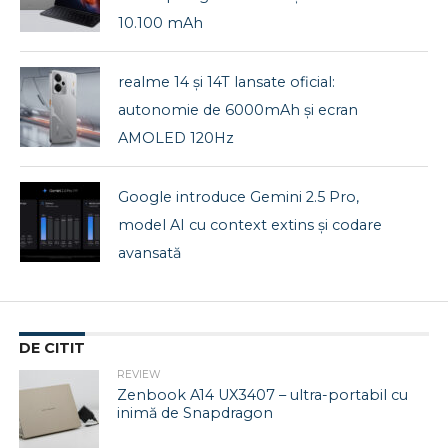
10.100 mAh
realme 14 și 14T lansate oficial:
autonomie de 6000mAh și ecran
AMOLED 120Hz
Google introduce Gemini 2.5 Pro,
model AI cu context extins și codare
avansată
DE CITIT
REVIEW
Zenbook A14 UX3407 – ultra-portabil cu
inimă de Snapdragon