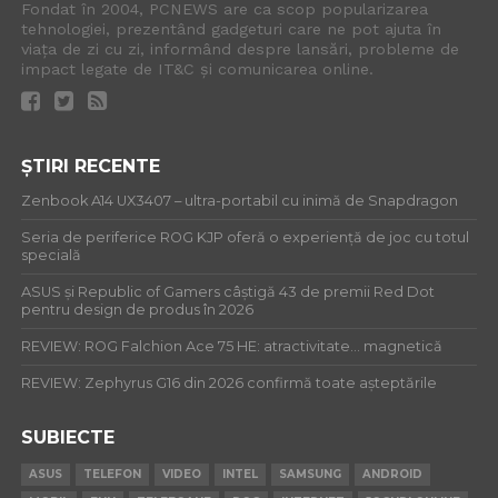
Fondat în 2004, PCNEWS are ca scop popularizarea
tehnologiei, prezentând gadgeturi care ne pot ajuta în
viața de zi cu zi, informând despre lansări, probleme de
impact legate de IT&C și comunicarea online.
ȘTIRI RECENTE
Zenbook A14 UX3407 – ultra-portabil cu inimă de Snapdragon
Seria de periferice ROG KJP oferă o experiență de joc cu totul
specială
ASUS și Republic of Gamers câștigă 43 de premii Red Dot
pentru design de produs în 2026
REVIEW: ROG Falchion Ace 75 HE: atractivitate… magnetică
REVIEW: Zephyrus G16 din 2026 confirmă toate așteptările
SUBIECTE
ASUS
TELEFON
VIDEO
INTEL
SAMSUNG
ANDROID