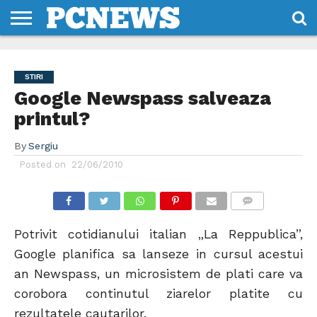
HOME
STIRI
REVIEWS
DESPRE
CONTACT
TERMENI
CODURI/LICENTE
NOI
SI
STIRI
CONDITII
Google Newspass salveaza
printul?
By
Sergiu
Posted on
22/06/2010
COMMENTS
Potrivit cotidianului italian „La Reppublica”,
Google planifica sa lanseze in cursul acestui
an Newspass, un microsistem de plati care va
corobora continutul ziarelor platite cu
rezultatele cautarilor.