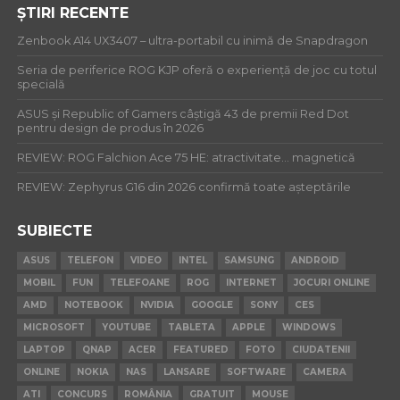
ȘTIRI RECENTE
Zenbook A14 UX3407 – ultra-portabil cu inimă de Snapdragon
Seria de periferice ROG KJP oferă o experiență de joc cu totul
specială
ASUS și Republic of Gamers câștigă 43 de premii Red Dot
pentru design de produs în 2026
REVIEW: ROG Falchion Ace 75 HE: atractivitate… magnetică
REVIEW: Zephyrus G16 din 2026 confirmă toate așteptările
SUBIECTE
ASUS
TELEFON
VIDEO
INTEL
SAMSUNG
ANDROID
MOBIL
FUN
TELEFOANE
ROG
INTERNET
JOCURI ONLINE
AMD
NOTEBOOK
NVIDIA
GOOGLE
SONY
CES
MICROSOFT
YOUTUBE
TABLETA
APPLE
WINDOWS
LAPTOP
QNAP
ACER
FEATURED
FOTO
CIUDATENII
ONLINE
NOKIA
NAS
LANSARE
SOFTWARE
CAMERA
ATI
CONCURS
ROMÂNIA
GRATUIT
MOUSE