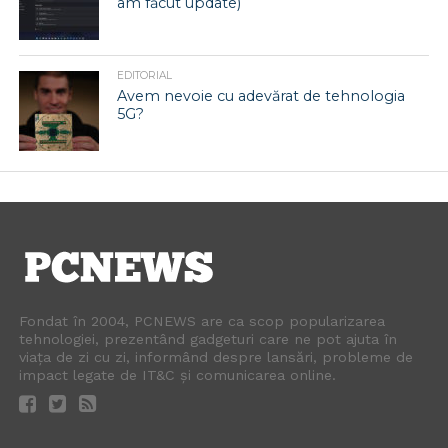
am făcut update)
EDITORIAL
Avem nevoie cu adevărat de tehnologia
5G?
Fondat în 2004, PCNEWS are ca scop popularizarea
tehnologiei, prezentând gadgeturi care ne pot ajuta în
viața de zi cu zi, informând despre lansări, probleme de
impact legate de IT&C și comunicarea online.