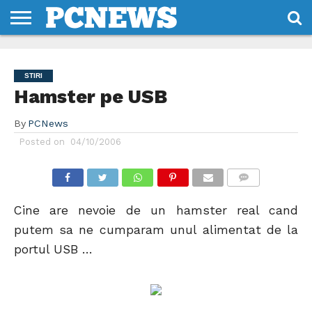
HOME
STIRI
REVIEWS
DESPRE
CONTACT
TERMENI
CODURI/LICENTE
NOI
SI
STIRI
CONDITII
Hamster pe USB
By
PCNews
Posted on
04/10/2006
COMMENTS
Cine are nevoie de un hamster real cand
putem sa ne cumparam unul alimentat de la
portul USB …