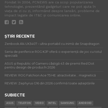
Fondat în 2004, PCNEWS are ca scop popularizarea
tehnologiei, prezentând gadgeturi care ne pot ajuta în
viața de zi cu zi, informând despre lansări, probleme de
impact legate de IT&C și comunicarea online.
ȘTIRI RECENTE
Zenbook A14 UX3407 – ultra-portabil cu inimă de Snapdragon
Seria de periferice ROG KJP oferă o experiență de joc cu totul
specială
ASUS și Republic of Gamers câștigă 43 de premii Red Dot
pentru design de produs în 2026
REVIEW: ROG Falchion Ace 75 HE: atractivitate… magnetică
REVIEW: Zephyrus G16 din 2026 confirmă toate așteptările
SUBIECTE
ASUS
TELEFON
VIDEO
INTEL
SAMSUNG
ANDROID