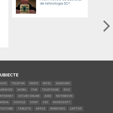
de tehnologia 5G?
UBIECTE
ASUS
TELEFON
VIDEO
INTEL
SAMSUNG
ANDROID
MOBIL
FUN
TELEFOANE
ROG
INTERNET
JOCURI ONLINE
AMD
NOTEBOOK
NVIDIA
GOOGLE
SONY
CES
MICROSOFT
YOUTUBE
TABLETA
APPLE
WINDOWS
LAPTOP