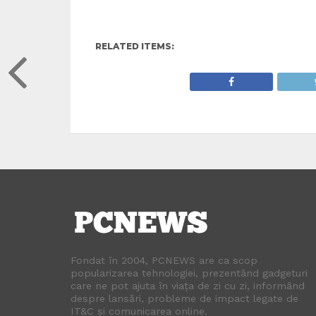
RELATED ITEMS:
Fondat în 2004, PCNEWS are ca scop
popularizarea tehnologiei, prezentând gadgeturi
care ne pot ajuta în viața de zi cu zi, informând
despre lansări, probleme de impact legate de
IT&C și comunicarea online.