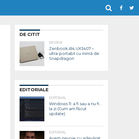
DE CITIT
REVIEW
Zenbook A14 UX3407 –
ultra-portabil cu inimă de
Snapdragon
EDITORIALE
EDITORIAL
Windows 11: a fi sau a nu fi…
la zi (Cum am făcut
update)
EDITORIAL
Avem nevoie cu adevărat