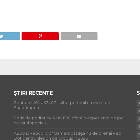
ȘTIRI RECENTE
S
Zenbook A14 UX3407 – ultra-portabil cu inimă de
Snapdragon
Seria de periferice ROG KJP oferă o experiență de joc
cu totul specială
ASUS și Republic of Gamers câștigă 43 de premii Red
Dot pentru design de produs în 2026