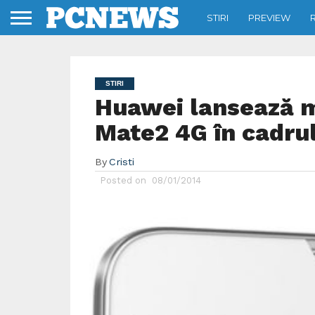
STIRI
PREVIEW
STIRI
Huawei lansează 
Mate2 4G în cadru
By
Cristi
Posted on
08/01/2014