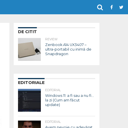
DE CITIT
REVIEW
Zenbook A14 UX3407 –
ultra-portabil cu inimă de
Snapdragon
EDITORIALE
EDITORIAL
Windows 11: a fi sau a nu fi…
la zi (Cum am făcut
update)
EDITORIAL
Avem nevoie cu adevărat