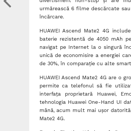
divertisment non-stop și are î
urmărească 6 filme descărcate sau 
încărcare.
HUAWEI Ascend Mate2 4G include 
baterie rezistentă de 4050 mAh pe
navigat pe Internet la o singură în
unică de economisire a energiei ca
de 30%, în comparație cu alte smart
HUAWEI Ascend Mate2 4G are o gros
permite ca telefonul să fie util
interfața proprietară Huawei, Emo
tehnologia Huawei One-Hand UI dator
mână, acum mult mai ușor datorită
Mate2 4G.