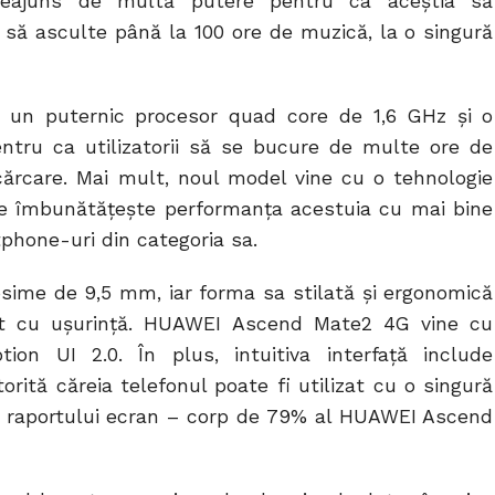
ndeajuns de multă putere pentru ca aceștia să
să asculte până la 100 ore de muzică, la o singură
un puternic procesor quad core de 1,6 GHz și o
ntru ca utilizatorii să se bucure de multe ore de
cărcare. Mai mult, noul model vine cu o tehnologie
re îmbunătățește performanța acestuia cu mai bine
phone-uri din categoria sa.
ime de 9,5 mm, iar forma sa stilată și ergonomică
izat cu ușurință. HUAWEI Ascend Mate2 4G vine cu
tion UI 2.0. În plus, intuitiva interfață include
ită căreia telefonul poate fi utilizat cu o singură
 raportului ecran – corp de 79% al HUAWEI Ascend