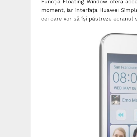
Funcția Floating Window oferă acces
moment, iar interfața Huawei Simple
cei care vor să își păstreze ecranul 