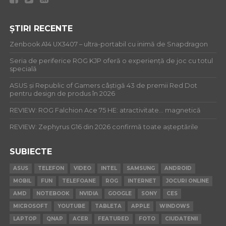
ȘTIRI RECENTE
Zenbook A14 UX3407 – ultra-portabil cu inimă de Snapdragon
Seria de periferice ROG KJP oferă o experiență de joc cu totul
specială
ASUS și Republic of Gamers câștigă 43 de premii Red Dot
pentru design de produs în 2026
REVIEW: ROG Falchion Ace 75 HE: atractivitate… magnetică
REVIEW: Zephyrus G16 din 2026 confirmă toate așteptările
SUBIECTE
ASUS
TELEFON
VIDEO
INTEL
SAMSUNG
ANDROID
MOBIL
FUN
TELEFOANE
ROG
INTERNET
JOCURI ONLINE
AMD
NOTEBOOK
NVIDIA
GOOGLE
SONY
CES
MICROSOFT
YOUTUBE
TABLETA
APPLE
WINDOWS
LAPTOP
QNAP
ACER
FEATURED
FOTO
CIUDATENII