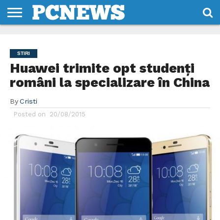
HOME
STIRI
REVIEWS
DESPRE
CONTACT
TERMENI
CODURI/LICENTE
NOI
SI
STIRI
CONDITII
Huawei trimite opt studenți
români la specializare în China
By
Cristi
Posted on
20/08/2015