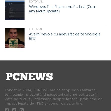
EDITORIAL
Windows 11: a fi sau a nu fi… la zi (Cum
am făcut update)
EDITORIAL
Avem nevoie cu adevărat de tehnologia
5G?
Fondat în 2004, PCNEWS are ca scop popularizarea
tehnologiei, prezentând gadgeturi care ne pot ajuta în
viața de zi cu zi, informând despre lansări, probleme de
impact legate de IT&C și comunicarea online.