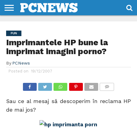
HOME
STIRI
REVIEWS
DESPRE
CONTACT
TERMENI
CODURI/LICENTE
NOI
SI
FUN
CONDITII
Imprimantele HP bune la
imprimat imagini porno?
By
PCNews
Posted on
19/12/2007
COMMENTS
Sau ce al mesaj să descoperim în reclama HP
de mai jos?