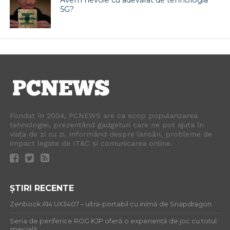
Avem nevoie cu adevărat de tehnologia
5G?
Fondat în 2004, PCNEWS are ca scop popularizarea
tehnologiei, prezentând gadgeturi care ne pot ajuta în
viața de zi cu zi, informând despre lansări, probleme de
impact legate de IT&C și comunicarea online.
ȘTIRI RECENTE
Zenbook A14 UX3407 – ultra-portabil cu inimă de Snapdragon
Seria de periferice ROG KJP oferă o experiență de joc cu totul
specială