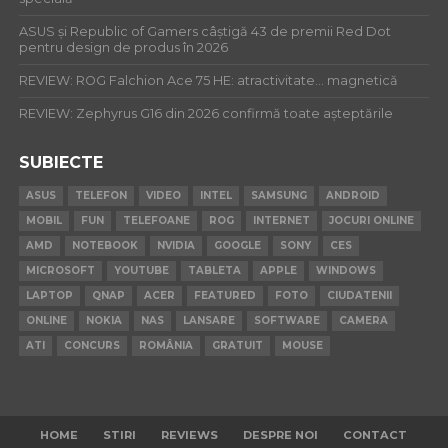
ASUS și Republic of Gamers câștigă 43 de premii Red Dot
pentru design de produs în 2026
REVIEW: ROG Falchion Ace 75 HE: atractivitate… magnetică
REVIEW: Zephyrus G16 din 2026 confirmă toate așteptările
SUBIECTE
ASUS
TELEFON
VIDEO
INTEL
SAMSUNG
ANDROID
MOBIL
FUN
TELEFOANE
ROG
INTERNET
JOCURI ONLINE
AMD
NOTEBOOK
NVIDIA
GOOGLE
SONY
CES
MICROSOFT
YOUTUBE
TABLETA
APPLE
WINDOWS
LAPTOP
QNAP
ACER
FEATURED
FOTO
CIUDATENII
ONLINE
NOKIA
NAS
LANSARE
SOFTWARE
CAMERA
ATI
CONCURS
ROMÂNIA
GRATUIT
MOUSE
HOME
STIRI
REVIEWS
DESPRE NOI
CONTACT