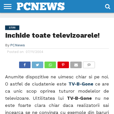
HOME
STIRI
REVIEWS
DESPRE
CONTACT
TERMENI
CODURI/LICENTE
NOI
SI
STIRI
CONDITII
Inchide toate televizoarele!
By
PCNews
Posted on
07/11/2004
COMMENTS
Anumite dispozitive ne uimesc chiar si pe noi.
O astfel de ciudatenie este
TV-B-Gone
ce are
ca unic scop oprirea tuturor modelelor de
televizoare. Ultilitatea lui
TV-B-Gone
nu ne
este foarte clara chiar daca realizatorii sai
incearca se ne convinga cu exemple din baruri