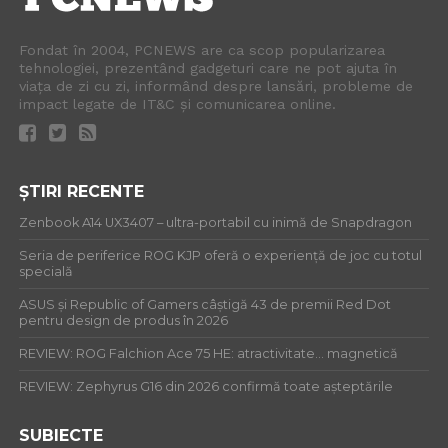
Fondat în 2004, PCNEWS are ca scop popularizarea
tehnologiei, prezentând gadgeturi care ne pot ajuta în
viața de zi cu zi, informând despre lansări, probleme de
impact legate de IT&C și comunicarea online.
ȘTIRI RECENTE
Zenbook A14 UX3407 – ultra-portabil cu inimă de Snapdragon
Seria de periferice ROG KJP oferă o experiență de joc cu totul
specială
ASUS și Republic of Gamers câștigă 43 de premii Red Dot
pentru design de produs în 2026
REVIEW: ROG Falchion Ace 75 HE: atractivitate… magnetică
REVIEW: Zephyrus G16 din 2026 confirmă toate așteptările
SUBIECTE