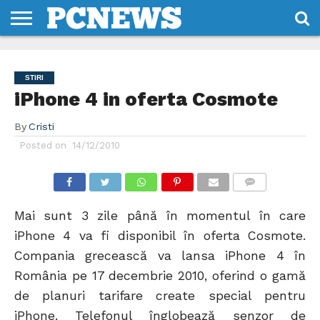
HOME
STIRI
REVIEWS
DESPRE
CONTACT
TERMENI
CODURI/LICENTE
NOI
SI
STIRI
CONDITII
iPhone 4 in oferta Cosmote
By
Cristi
Posted on
14/12/2010
COMMENTS
Mai sunt 3 zile până în momentul în care
iPhone 4 va fi disponibil în oferta Cosmote.
Compania grecească va lansa iPhone 4 în
România pe 17 decembrie 2010, oferind o gamă
de planuri tarifare create special pentru
iPhone. Telefonul înglobează senzor de