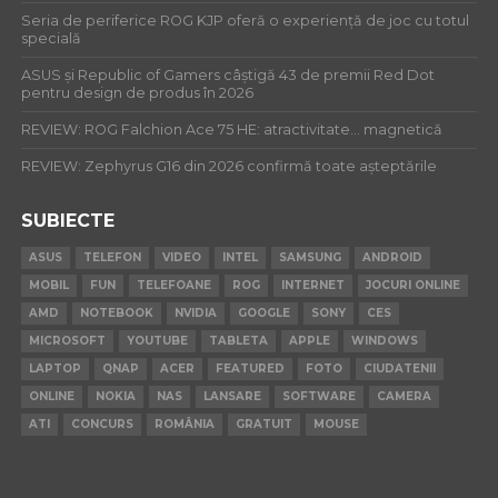
Seria de periferice ROG KJP oferă o experiență de joc cu totul
specială
ASUS și Republic of Gamers câștigă 43 de premii Red Dot
pentru design de produs în 2026
REVIEW: ROG Falchion Ace 75 HE: atractivitate… magnetică
REVIEW: Zephyrus G16 din 2026 confirmă toate așteptările
SUBIECTE
ASUS
TELEFON
VIDEO
INTEL
SAMSUNG
ANDROID
MOBIL
FUN
TELEFOANE
ROG
INTERNET
JOCURI ONLINE
AMD
NOTEBOOK
NVIDIA
GOOGLE
SONY
CES
MICROSOFT
YOUTUBE
TABLETA
APPLE
WINDOWS
LAPTOP
QNAP
ACER
FEATURED
FOTO
CIUDATENII
ONLINE
NOKIA
NAS
LANSARE
SOFTWARE
CAMERA
ATI
CONCURS
ROMÂNIA
GRATUIT
MOUSE