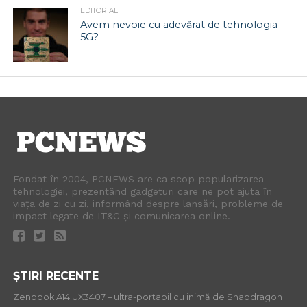
EDITORIAL
Avem nevoie cu adevărat de tehnologia
5G?
Fondat în 2004, PCNEWS are ca scop popularizarea
tehnologiei, prezentând gadgeturi care ne pot ajuta în
viața de zi cu zi, informând despre lansări, probleme de
impact legate de IT&C și comunicarea online.
ȘTIRI RECENTE
Zenbook A14 UX3407 – ultra-portabil cu inimă de Snapdragon