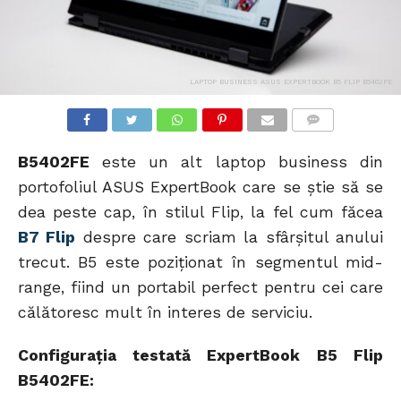
LAPTOP BUSINESS ASUS EXPERTBOOK B5 FLIP B5402FE
COMMENTS
B5402FE
este un alt laptop business din
portofoliul ASUS ExpertBook care se știe să se
dea peste cap, în stilul Flip, la fel cum făcea
B7 Flip
despre care scriam la sfârșitul anului
trecut. B5 este poziționat în segmentul mid-
range, fiind un portabil perfect pentru cei care
călătoresc mult în interes de serviciu.
Configurația testată ExpertBook B5 Flip
B5402FE: