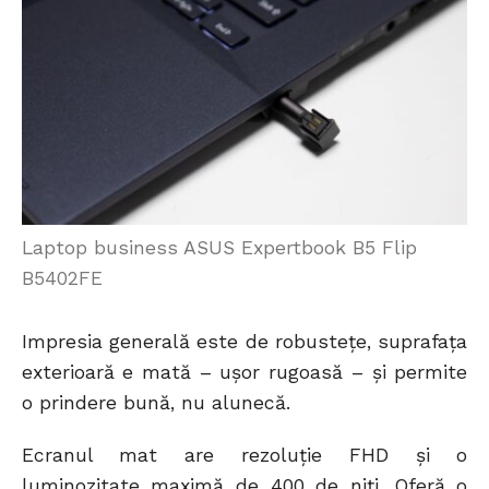
Laptop business ASUS Expertbook B5 Flip
B5402FE
Impresia generală este de robustețe, suprafața
exterioară e mată – ușor rugoasă – și permite
o prindere bună, nu alunecă.
Ecranul mat are rezoluție FHD și o
luminozitate maximă de 400 de niți. Oferă o