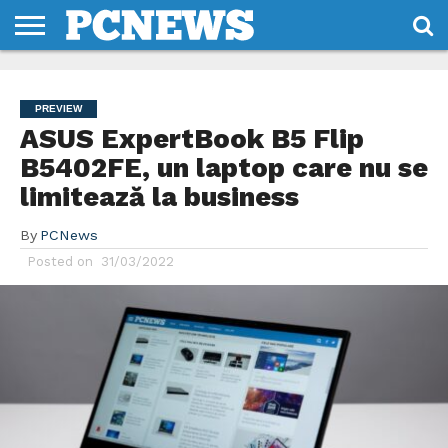
HOME
STIRI
REVIEWS
DESPRE
CONTACT
TERMENI
CODURI/LICENTE
NOI
SI
PREVIEW
CONDITII
ASUS ExpertBook B5 Flip
B5402FE, un laptop care nu se
limitează la business
By
PCNews
Posted on
31/03/2022