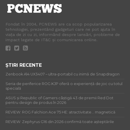
Fondat în 2004, PCNEWS are ca scop popularizarea
tehnologiei, prezentând gadgeturi care ne pot ajuta în
viața de zi cu zi, informând despre lansări, probleme de
impact legate de IT&C și comunicarea online.
ȘTIRI RECENTE
Zenbook A14 UX3407 – ultra-portabil cu inimă de Snapdragon
Seria de periferice ROG KJP oferă o experiență de joc cu totul
specială
ASUS și Republic of Gamers câștigă 43 de premii Red Dot
pentru design de produs în 2026
REVIEW: ROG Falchion Ace 75 HE: atractivitate… magnetică
REVIEW: Zephyrus G16 din 2026 confirmă toate așteptările