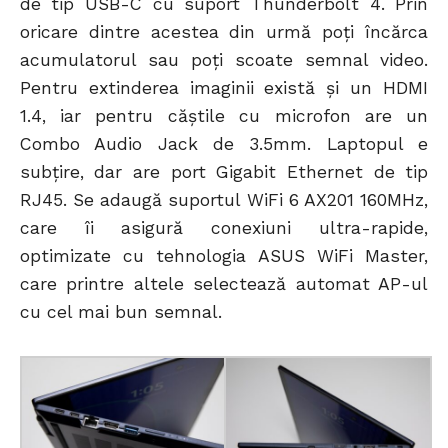
de tip USB-C cu suport Thunderbolt 4. Prin
oricare dintre acestea din urmă poți încărca
acumulatorul sau poți scoate semnal video.
Pentru extinderea imaginii există și un HDMI
1.4, iar pentru căștile cu microfon are un
Combo Audio Jack de 3.5mm. Laptopul e
subțire, dar are port Gigabit Ethernet de tip
RJ45. Se adaugă suportul WiFi 6 AX201 160MHz,
care îi asigură conexiuni ultra-rapide,
optimizate cu tehnologia ASUS WiFi Master,
care printre altele selectează automat AP-ul
cu cel mai bun semnal.