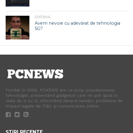
EDITORIAL
Avem nevoie cu adevărat de tehnologia
5G?
Fondat în 2004, PCNEWS are ca scop popularizarea
tehnologiei, prezentând gadgeturi care ne pot ajuta în
viața de zi cu zi, informând despre lansări, probleme de
impact legate de IT&C și comunicarea online.
ȘTIRI RECENTE