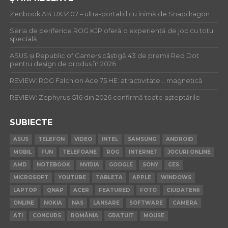
Zenbook A14 UX3407 – ultra-portabil cu inimă de Snapdragon
Seria de periferice ROG KJP oferă o experiență de joc cu totul
specială
ASUS și Republic of Gamers câștigă 43 de premii Red Dot
pentru design de produs în 2026
REVIEW: ROG Falchion Ace 75 HE: atractivitate… magnetică
REVIEW: Zephyrus G16 din 2026 confirmă toate așteptările
SUBIECTE
ASUS
TELEFON
VIDEO
INTEL
SAMSUNG
ANDROID
MOBIL
FUN
TELEFOANE
ROG
INTERNET
JOCURI ONLINE
AMD
NOTEBOOK
NVIDIA
GOOGLE
SONY
CES
MICROSOFT
YOUTUBE
TABLETA
APPLE
WINDOWS
LAPTOP
QNAP
ACER
FEATURED
FOTO
CIUDATENII
ONLINE
NOKIA
NAS
LANSARE
SOFTWARE
CAMERA
ATI
CONCURS
ROMÂNIA
GRATUIT
MOUSE