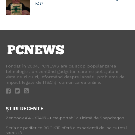
5G?
Fondat în 2004, PCNEWS are ca scop popularizarea
tehnologiei, prezentând gadgeturi care ne pot ajuta în
viața de zi cu zi, informând despre lansări, probleme de
impact legate de IT&C și comunicarea online.
ȘTIRI RECENTE
Zenbook A14 UX3407 – ultra-portabil cu inimă de Snapdragon
Seria de periferice ROG KJP oferă o experiență de joc cu totul
specială