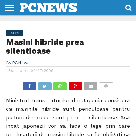
HOME
STIRI
REVIEWS
DESPRE
CONTACT
TERMENI
CODURI/LICENTE
NOI
SI
STIRI
CONDITII
Masini hibride prea
silentioase
By
PCNews
Posted on
04/07/2009
COMMENTS
Ministrul transporturilor din Japonia considera
ca masinile hibride sunt periculoase pentru
pietoni deoarece sunt prea … silentioase. Asa
incat japonezii vor sa faca o lege prin care
producatorii de masini hibride sa fie obligati sa