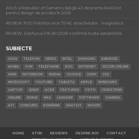
ASUS și Republic of Gamers câștigă 43 de premii Red Dot
pentru design de produs în 2026
REVIEW: ROG Falchion Ace 75 HE: atractivitate… magnetică
REVIEW: Zephyrus G16 din 2026 confirmă toate așteptările
SUBIECTE
ASUS
TELEFON
VIDEO
INTEL
SAMSUNG
ANDROID
MOBIL
FUN
TELEFOANE
ROG
INTERNET
JOCURI ONLINE
AMD
NOTEBOOK
NVIDIA
GOOGLE
SONY
CES
MICROSOFT
YOUTUBE
TABLETA
APPLE
WINDOWS
LAPTOP
QNAP
ACER
FEATURED
FOTO
CIUDATENII
ONLINE
NOKIA
NAS
LANSARE
SOFTWARE
CAMERA
ATI
CONCURS
ROMÂNIA
GRATUIT
MOUSE
HOME
STIRI
REVIEWS
DESPRE NOI
CONTACT