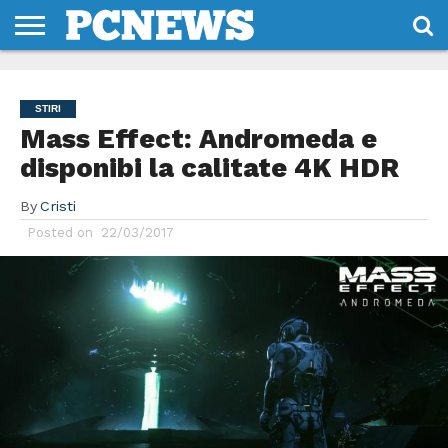
HOME
STIRI
REVIEWS
DESPRE
CONTACT
TERMENI
CODURI/LICENTE
NOI
SI
STIRI
CONDITII
Mass Effect: Andromeda e
disponibi la calitate 4K HDR
By
Cristi
Posted on
22/03/2017