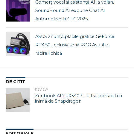
Comerț vocal și asistență AI la volan,
SoundHound AI expune Chat AI
Automotive la GTC 2025
ASUS anunță plăcile grafice GeForce
RTX 50, inclusiv seria ROG Astral cu
răcire lichidă
DE CITIT
REVIEW
Zenbook A14 UX3407 – ultra-portabil cu
inimă de Snapdragon
EDITORIALE