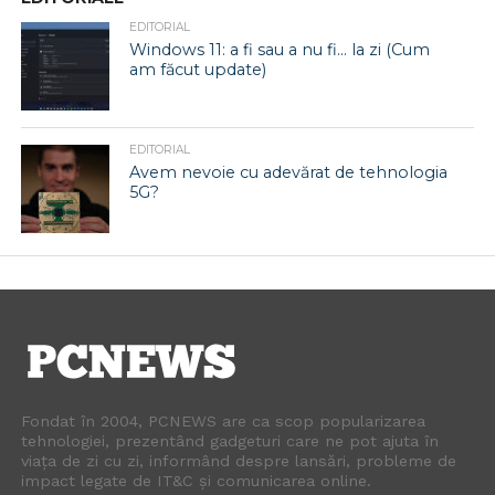
EDITORIAL
Windows 11: a fi sau a nu fi… la zi (Cum
am făcut update)
EDITORIAL
Avem nevoie cu adevărat de tehnologia
5G?
Fondat în 2004, PCNEWS are ca scop popularizarea
tehnologiei, prezentând gadgeturi care ne pot ajuta în
viața de zi cu zi, informând despre lansări, probleme de
impact legate de IT&C și comunicarea online.