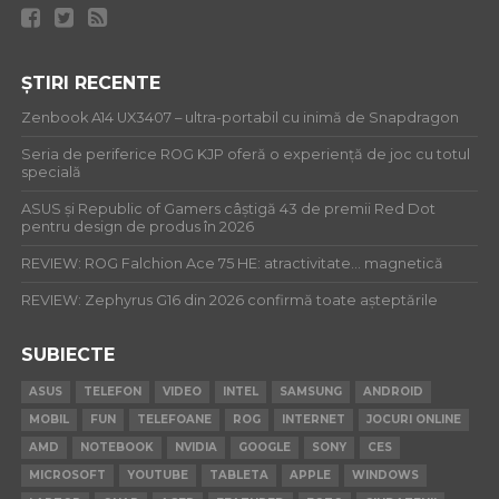
ȘTIRI RECENTE
Zenbook A14 UX3407 – ultra-portabil cu inimă de Snapdragon
Seria de periferice ROG KJP oferă o experiență de joc cu totul
specială
ASUS și Republic of Gamers câștigă 43 de premii Red Dot
pentru design de produs în 2026
REVIEW: ROG Falchion Ace 75 HE: atractivitate… magnetică
REVIEW: Zephyrus G16 din 2026 confirmă toate așteptările
SUBIECTE
ASUS
TELEFON
VIDEO
INTEL
SAMSUNG
ANDROID
MOBIL
FUN
TELEFOANE
ROG
INTERNET
JOCURI ONLINE
AMD
NOTEBOOK
NVIDIA
GOOGLE
SONY
CES
MICROSOFT
YOUTUBE
TABLETA
APPLE
WINDOWS