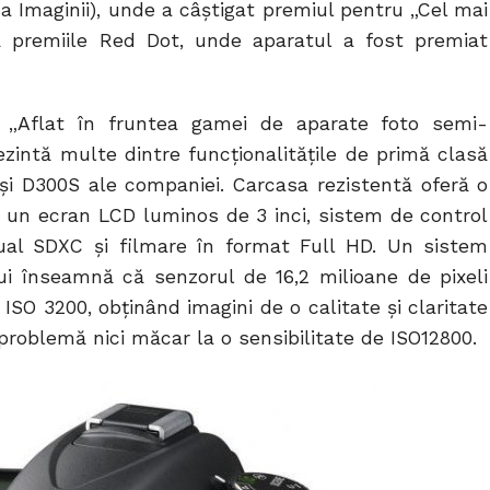
a Imaginii), unde a câştigat premiul pentru „Cel mai
premiile Red Dot, unde aparatul a fost premiat
t: „Aflat în fruntea gamei de aparate foto semi-
ezintă multe dintre funcţionalităţile de primă clasă
i D300S ale companiei. Carcasa rezistentă oferă o
 un ecran LCD luminos de 3 inci, sistem de control
dual SDXC şi filmare în format Full HD. Un sistem
ui înseamnă că senzorul de 16,2 milioane de pixeli
e ISO 3200, obţinând imagini de o calitate şi claritate
problemă nici măcar la o sensibilitate de ISO12800.