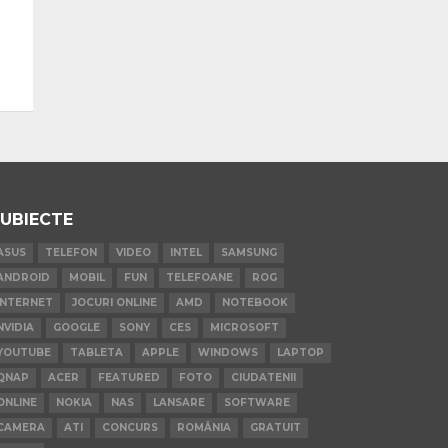
UBIECTE
ASUS
TELEFON
VIDEO
INTEL
SAMSUNG
ANDROID
MOBIL
FUN
TELEFOANE
ROG
INTERNET
JOCURI ONLINE
AMD
NOTEBOOK
NVIDIA
GOOGLE
SONY
CES
MICROSOFT
YOUTUBE
TABLETA
APPLE
WINDOWS
LAPTOP
QNAP
ACER
FEATURED
FOTO
CIUDATENII
ONLINE
NOKIA
NAS
LANSARE
SOFTWARE
CAMERA
ATI
CONCURS
ROMÂNIA
GRATUIT