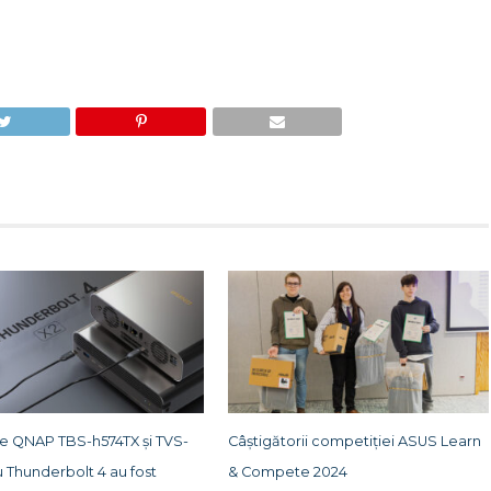
le QNAP TBS-h574TX și TVS-
Câștigătorii competiției ASUS Learn
 Thunderbolt 4 au fost
& Compete 2024