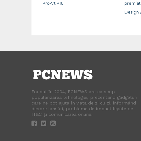
ProArt P16
premiat
Design 
Fondat în 2004, PCNEWS are ca scop
popularizarea tehnologiei, prezentând gadgeturi
care ne pot ajuta în viața de zi cu zi, informând
despre lansări, probleme de impact legate de
IT&C și comunicarea online.