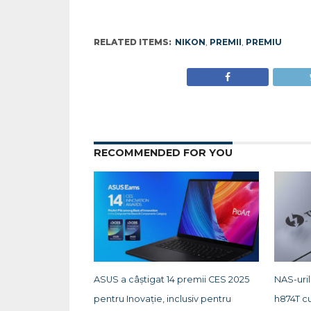
RELATED ITEMS:
NIKON
,
PREMII
,
PREMIU
RECOMMENDED FOR YOU
ASUS a câștigat 14 premii CES 2025
NAS-uri
pentru Inovație, inclusiv pentru
h874T cu