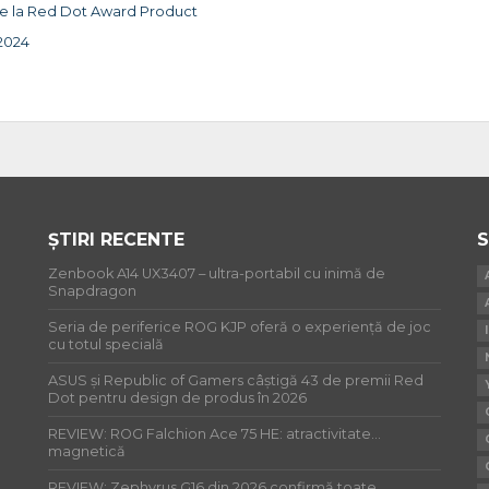
e la Red Dot Award Product
2024
ȘTIRI RECENTE
S
Zenbook A14 UX3407 – ultra-portabil cu inimă de
Snapdragon
Seria de periferice ROG KJP oferă o experiență de joc
cu totul specială
ASUS și Republic of Gamers câștigă 43 de premii Red
Dot pentru design de produs în 2026
REVIEW: ROG Falchion Ace 75 HE: atractivitate…
magnetică
REVIEW: Zephyrus G16 din 2026 confirmă toate