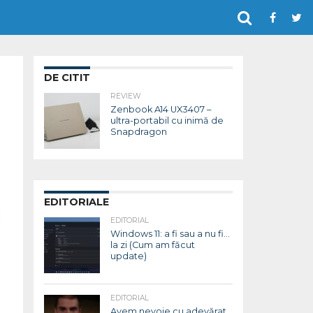
DE CITIT
REVIEW
Zenbook A14 UX3407 –
ultra-portabil cu inimă de
Snapdragon
EDITORIALE
EDITORIAL
Windows 11: a fi sau a nu fi…
la zi (Cum am făcut
update)
EDITORIAL
Avem nevoie cu adevărat