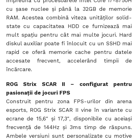
împreună cu procesoarele Intel Core i7-8750H
cu șase nuclee și până la 32GB de memorie
RAM. Acestea combină viteza unităților solid-
state cu capacitatea HDD ce furnizează mai
mult spațiu pentru cât mai multe jocuri. Hard
diskul auxiliar poate fi înlocuit cu un SSHD mai
rapid ce oferă memorie cache pentru datele
accesate frecvent, accelerând timpii de
încărcare.
ROG Strix SCAR II – configurat pentru
pasionații de jocuri FPS
Construit pentru zona FPS-urilor din arena
esports, ROG Strix SCAR II vine în variante cu
ecrane de 15,6″ și 17,3″, disponibile cu aceiași
frecvență de 144Hz și 3ms timp de răspuns.
Ambele versiuni sunt personalizate cu motive