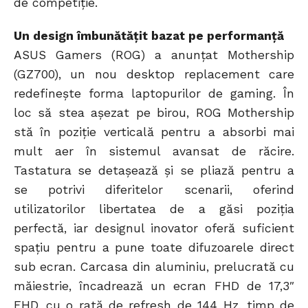
de competiție.
Un design îmbunătățit bazat pe performanță
ASUS Gamers (ROG) a anunțat Mothership
(GZ700), un nou desktop replacement care
redefinește forma laptopurilor de gaming. În
loc să stea așezat pe birou, ROG Mothership
stă în poziție verticală pentru a absorbi mai
mult aer în sistemul avansat de răcire.
Tastatura se detașează și se pliază pentru a
se potrivi diferitelor scenarii, oferind
utilizatorilor libertatea de a găsi poziția
perfectă, iar designul inovator oferă suficient
spațiu pentru a pune toate difuzoarele direct
sub ecran. Carcasa din aluminiu, prelucrată cu
măiestrie, încadrează un ecran FHD de 17,3″
FHD, cu o rată de refresh de 144 Hz, timp de