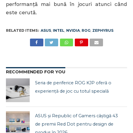
performanță mai bună în jocuri atunci când
este cerută.
RELATED ITEMS:
ASUS
,
INTEL
,
NVIDIA
,
ROG
,
ZEPHYRUS
RECOMMENDED FOR YOU
Seria de periferice ROG KJP oferă o
experiență de joc cu totul specială
ASUS și Republic of Gamers câștigă 43
de premii Red Dot pentru design de
produs în 2026