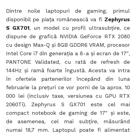
Dintre noile laptopuri de gaming, primul
disponibil pe piața românească va fi
Zephyrus
S GX701
, un model cu profil ultrasubțire, ce
dispune de grafică NVIDIA GeForce RTX 2080
cu design Max-Q și 8GB GDDR6 VRAM, procesor
Intel Core i7 din generația a 8-a și ecran de 17″,
PANTONE Validated, cu rată de refresh de
144Hz și ramă foarte îngustă. Acesta va intra
în ofertele partenerilor începând din luna
februarie la prețuri ce vor porni de la aprox. 10
000 lei (inclusiv taxe, versiunea cu GPU RTX
2060Ti). Zephyrus S GX701 este cel mai
compact notebook de gaming de 17″ și este,
de asemenea, cel mai subțire, măsurând
numai 18,7 mm. Laptopul poate fi alimentat