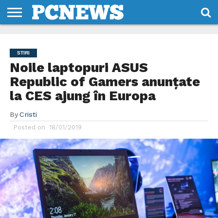
HOME
STIRI
REVIEWS
DESPRE
CONTACT
TERMENI
CODURI/LICENTE
NOI
SI
STIRI
CONDITII
Noile laptopuri ASUS
Republic of Gamers anunțate
la CES ajung în Europa
By
Cristi
Posted on
18/01/2019