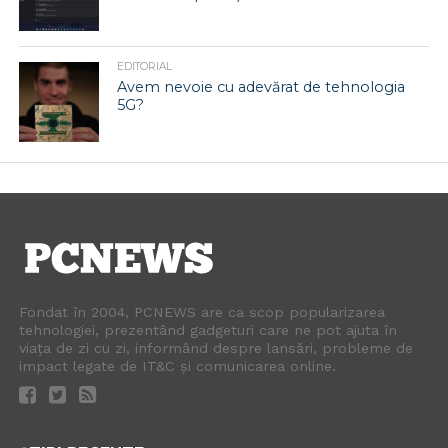
EDITORIAL
Avem nevoie cu adevărat de tehnologia
5G?
Fondat în 2004, PCNEWS are ca scop popularizarea
tehnologiei, prezentând gadgeturi care ne pot ajuta în
viața de zi cu zi, informând despre lansări, probleme de
impact legate de IT&C și comunicarea online.