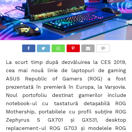
ASUS ROG MOTHERSHIP
COMMENTS
La scurt timp după dezvăluirea la CES 2019,
cea mai nouă linie de laptopuri de gaming
ASUS Republic of Gamers (ROG) a fost
prezentată în premieră în Europa, la Varșovia.
Noul portofoliu destinat gamerilor include
notebook-ul cu tastatură detașabilă ROG
Mothership, portabilele cu profil subțire ROG
Zephyrus S GX701 și GX531, desktop
replacement-ul ROG G703 și modelele ROG